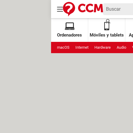
Ordenadores
Móviles y tablets
Ap
macOS
Internet
Hardware
Audio