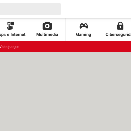
ps e Internet
Multimedia
Gaming
Cibersegurid
Videojuegos