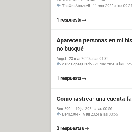
Vivi
-
10 mar 2022 a las 17:49
TheOneAboveAll
-
11 mar 2022 a las 00:2
1 respuesta
Aparecen personas en mi his
no busqué
Angel
-
23 mar 2020 a las 01:32
carloslopezjurado
-
24 mar 2020 a las 15:
1 respuesta
Como rastrear una cuenta fal
Bem2004
-
19 jul 2024 a las 00:56
Bem2004
-
19 jul 2024 a las 00:56
0 respuestas