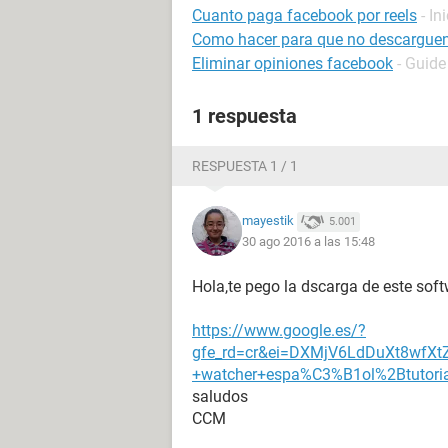
Cuanto paga facebook por reels
- In
Como hacer para que no descarguen
Eliminar opiniones facebook
- Guide
1 respuesta
RESPUESTA 1 / 1
mayestik
5.001
30 ago 2016 a las 15:48
Hola,te pego la dscarga de este softw
https://www.google.es/?
gfe_rd=cr&ei=DXMjV6LdDuXt8wfXtZ
+watcher+espa%C3%B1ol%2Btutoria
saludos
CCM