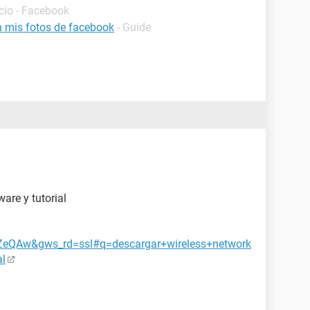
icio - Facebook
 mis fotos de facebook
- Guide
are y tutorial
eQAw&gws_rd=ssl#q=descargar+wireless+network
l