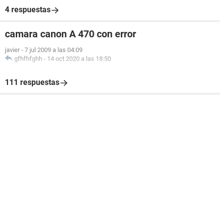
4 respuestas
camara canon A 470 con error
javier
-
7 jul 2009 a las 04:09
gfhfhfghh
-
14 oct 2020 a las 18:50
111 respuestas