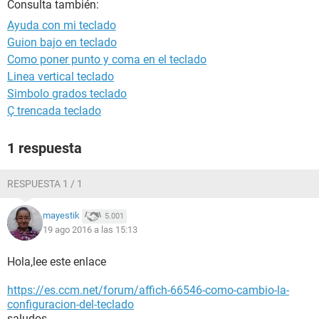
Consulta también:
Ayuda con mi teclado
Guion bajo en teclado
Como poner punto y coma en el teclado
Linea vertical teclado
Simbolo grados teclado
Ç trencada teclado
1 respuesta
RESPUESTA 1 / 1
mayestik
5.001
19 ago 2016 a las 15:13
Hola,lee este enlace
https://es.ccm.net/forum/affich-66546-como-cambio-la-
configuracion-del-teclado
saludos