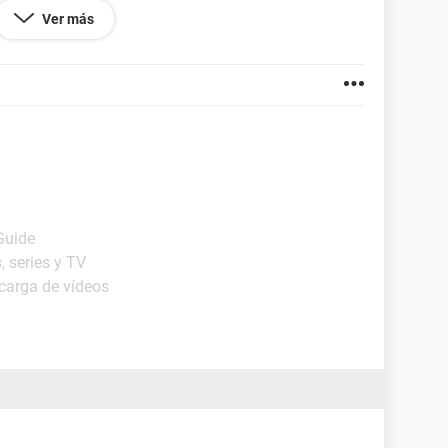
Ver más
mprobar que no es la electricidad y la maquina se
e ocurre que puedo hacer que me lo diga, ya no se que
Guide
, series y TV
carga de vídeos