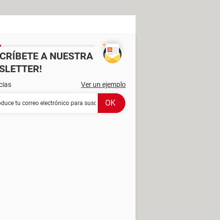
SCRÍBETE A NUESTRA
SLETTER!
cias
Ver un ejemplo