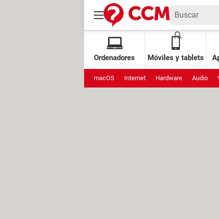
Ordenadores
Móviles y tablets
Ap
macOS
Internet
Hardware
Audio