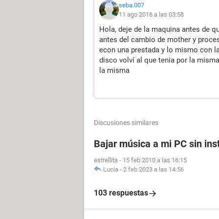
seba.007
11 ago 2016 a las 03:58
Hola, deje de la maquina antes de q
antes del cambio de mother y procesa
econ una prestada y lo mismo con la
disco volví al que tenia por la mism
la misma
Discusiones similares
Bajar música a mi PC sin in
estrellita
-
15 feb 2010 a las 16:15
Lucia
-
2 feb 2023 a las 14:56
103 respuestas