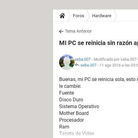
Foros
Hardware
Tema Anterior
MI PC se reinicia sin razón 
seba.007
- Modificado por seba.007 
seba.007
-
11 ago 2016 a las 03:
Buenas, mi PC se reinicia sola, est
le cambie:
Fuente
Disco Duro
Sistema Operativo
Mother Board
Procesador
Ram
Tarjeta de Video