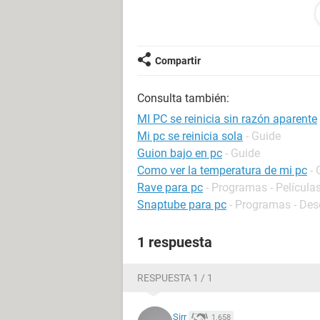
tambien la saque de mi casa para co
sigue reiniciando, si a alguien se l
hacer
Compartir
Consulta también:
MI PC se reinicia sin razón aparente
Mi pc se reinicia sola
- Guide
Guion bajo en pc
- Guide
Como ver la temperatura de mi pc
- 
Rave para pc
- Programas - Películas
Snaptube para pc
- Programas - Des
1 respuesta
RESPUESTA 1 / 1
Sirr
1.658