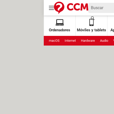
Ordenadores
Móviles y tablets
Ap
macOS
Internet
Hardware
Audio