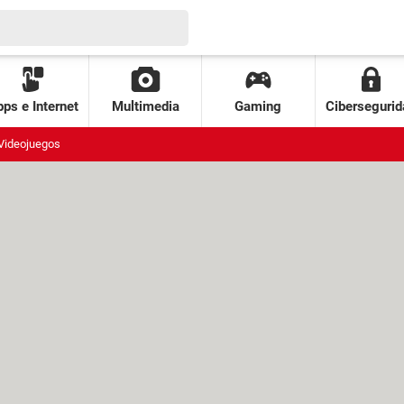
ps e Internet
Multimedia
Gaming
Cibersegurid
Videojuegos