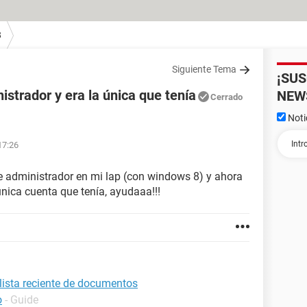
8
Siguiente Tema
¡SU
istrador y era la única que tenía
NEW
Cerrado
Noti
17:26
de administrador en mi lap (con windows 8) y ahora
nica cuenta que tenía, ayudaaa!!!
lista reciente de documentos
o
- Guide