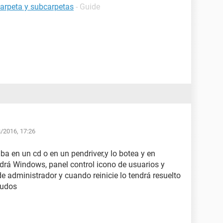
carpeta y subcarpetas
- Guide
8/2016, 17:26
aba en un cd o en un pendriver,y lo botea y en
drá Windows, panel control icono de usuarios y
de administrador y cuando reinicie lo tendrá resuelto
ludos