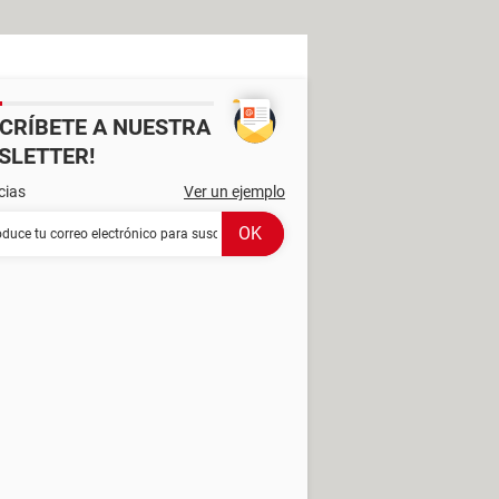
SCRÍBETE A NUESTRA
SLETTER!
cias
Ver un ejemplo