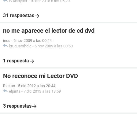
IVANayala
-
10 abr 2018 a las 05:20
31 respuestas
no me aparece el lector de cd dvd
ines
-
6 nov 2009 a las 00:44
kruguershdic
-
6 nov 2009 a las 00:53
1 respuesta
No reconoce mi Lector DVD
Rickao
-
5 dic 2012 a las 20:44
elpinta
-
7 dic 2013 a las 13:59
3 respuestas