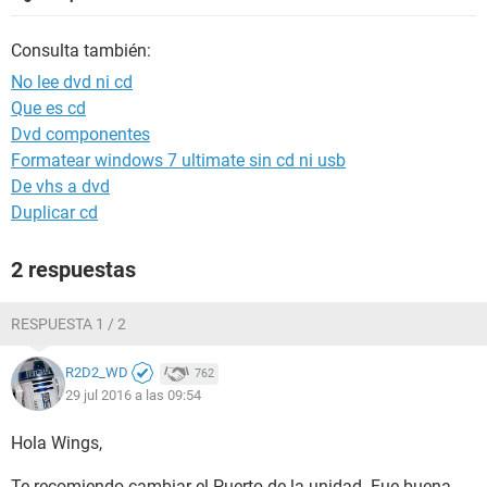
Consulta también:
No lee dvd ni cd
Que es cd
Dvd componentes
Formatear windows 7 ultimate sin cd ni usb
De vhs a dvd
Duplicar cd
2 respuestas
RESPUESTA 1 / 2
R2D2_WD
762
29 jul 2016 a las 09:54
Hola Wings,
Te recomiendo cambiar el Puerto de la unidad. Fue buena