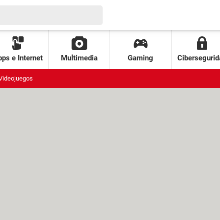
ps e Internet
Multimedia
Gaming
Cibersegurid
Videojuegos