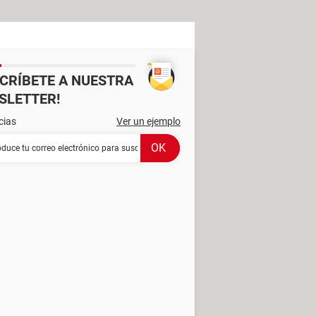
SCRÍBETE A NUESTRA
SLETTER!
cias
Ver un ejemplo