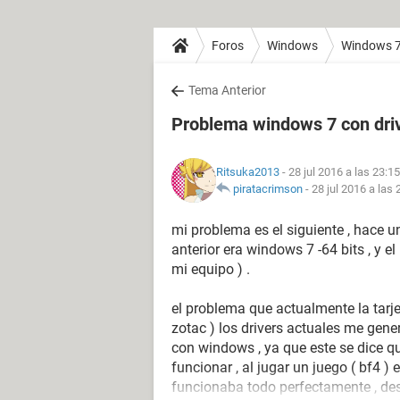
Foros
Windows
Windows 
Tema Anterior
Problema windows 7 con driv
Ritsuka2013
- 28 jul 2016 a las 23:15
piratacrimson
-
28 jul 2016 a las 
mi problema es el siguiente , hace 
anterior era windows 7 -64 bits , y 
mi equipo ) .
el problema que actualmente la tarje
zotac ) los drivers actuales me gen
con windows , ya que este se dice q
funcionar , al jugar un juego ( bf4 )
funcionaba todo perfectamente , desd