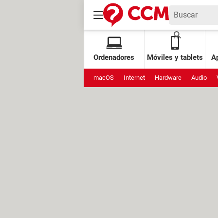
Ordenadores
Móviles y tablets
Ap
macOS
Internet
Hardware
Audio