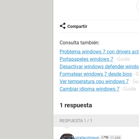
mas requisitos .
desitanlo la tarjeta grafica , y uso la
pensando que se instalaron mal , no f
Compartir
funciona el aero normal , funciona l
el problema que mas me molesta que 
Consulta también:
pero dichos driver no me funcionan 
Problema windows 7 con drivers act
alguna solucion?
Portapapeles windows 7
- Guide
Desactivar windows defender wind
Formatear windows 7 desde bios
- 
Ver temperatura cpu windows 7
- Gu
Cambiar idioma windows 7
- Guide
1 respuesta
RESPUESTA 1 / 1
piratacrimson
11.636