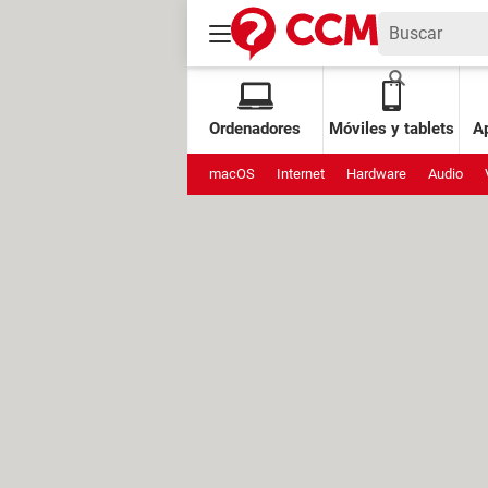
Ordenadores
Móviles y tablets
Ap
macOS
Internet
Hardware
Audio