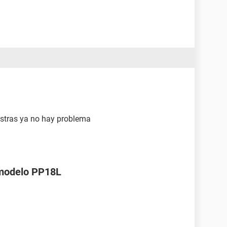
gistras ya no hay problema
l modelo PP18L