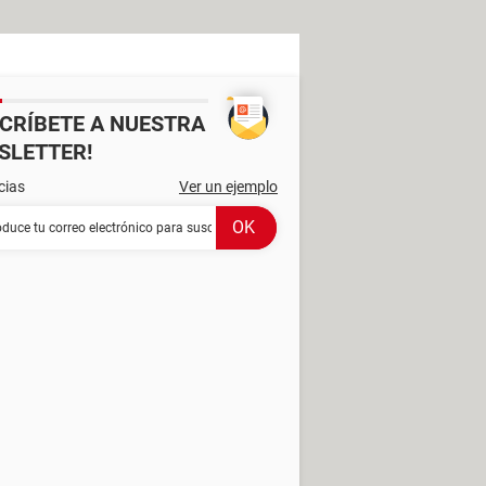
SCRÍBETE A NUESTRA
SLETTER!
cias
Ver un ejemplo