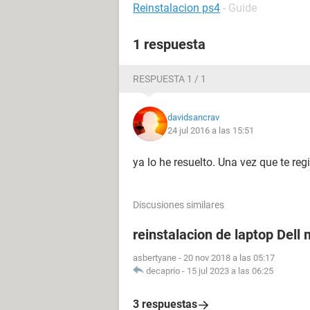
Reinstalacion ps4
- Guide
1 respuesta
RESPUESTA 1 / 1
davidsancrav
24 jul 2016 a las 15:51
ya lo he resuelto. Una vez que te re
Discusiones similares
reinstalacion de laptop Del
asbertyane
-
20 nov 2018 a las 05:17
decaprio
-
15 jul 2023 a las 06:25
3 respuestas