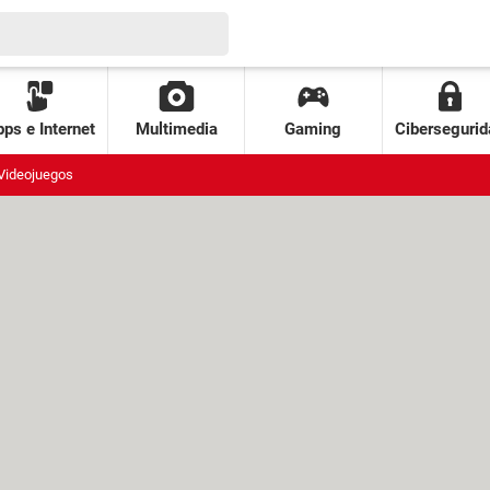
ps e Internet
Multimedia
Gaming
Cibersegurid
Videojuegos