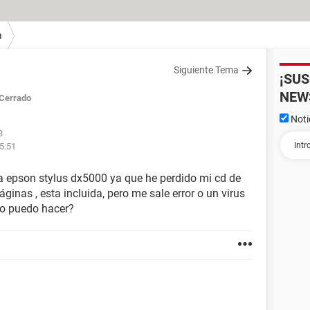
a
Siguiente Tema
¡SU
NEW
Cerrado
Noti
8
15:51
ra epson stylus dx5000 ya que he perdido mi cd de
áginas , esta incluida, pero me sale error o un virus
lo puedo hacer?