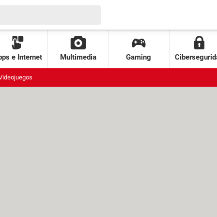
ps e Internet
Multimedia
Gaming
Cibersegurid
Videojuegos