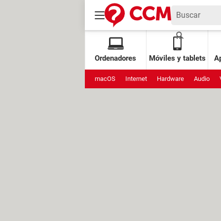
Ordenadores
Móviles y tablets
Ap
macOS
Internet
Hardware
Audio