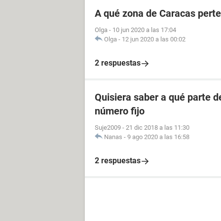
A qué zona de Caracas perte
Olga
-
10 jun 2020 a las 17:04
Olga
-
12 jun 2020 a las 00:02
2 respuestas
Quisiera saber a qué parte 
número fijo
Suje2009
-
21 dic 2018 a las 11:30
Nanas
-
9 ago 2020 a las 16:58
2 respuestas