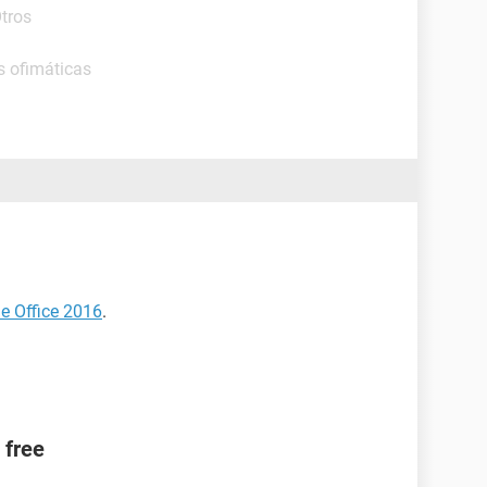
Otros
s ofimáticas
de Office 2016
.
 free