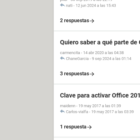
nati
-
12 jun 2024 a las 15:43
2 respuestas
Quiero saber a qué parte de
carmencita
-
14 abr 2020 a las 04:38
ChaneGarcia
-
9 sep 2024 a las 01:14
3 respuestas
Clave para activar Office 20
maidenn
-
19 may 2017 a las 01:39
Carlos-vialfa
-
19 may 2017 a las 03:39
1 respuesta