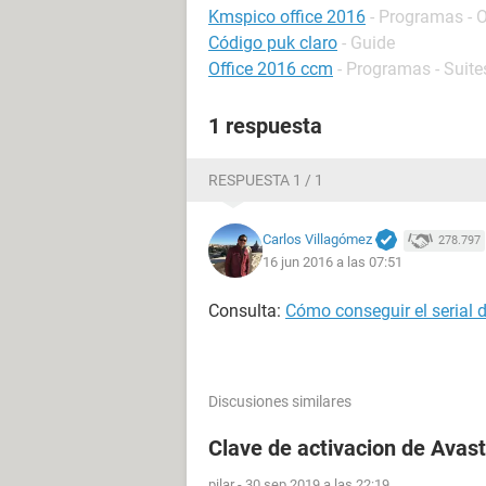
Kmspico office 2016
- Programas - 
Código puk claro
- Guide
Office 2016 ccm
- Programas - Suite
1 respuesta
RESPUESTA 1 / 1
Carlos Villagómez
278.797
16 jun 2016 a las 07:51
Consulta:
Cómo conseguir el serial 
Discusiones similares
Clave de activacion de Avast
pilar
-
30 sep 2019 a las 22:19