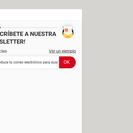
SCRÍBETE A NUESTRA
SLETTER!
cias
Ver un ejemplo