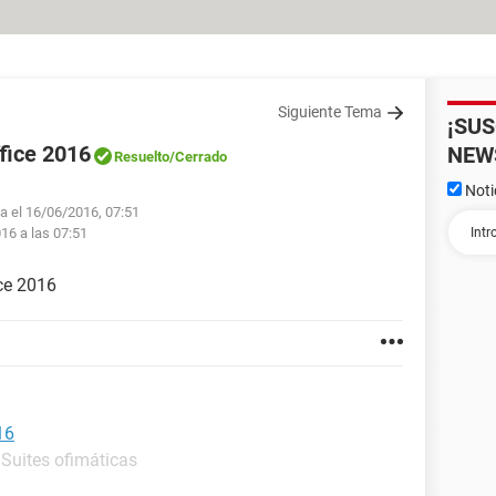
Siguiente Tema
¡SU
fice 2016
NEW
Resuelto
/Cerrado
Noti
fa el 16/06/2016, 07:51
016 a las 07:51
ice 2016
16
 Suites ofimáticas