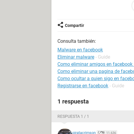
compartirlos puede provocar que tu
Pero el detalle es este, yo tengo ot
entro al facebook, normalmente en l
Compartir
que me pide ESET, y no detecta nin
del facebook que no me permite entr
Consulta también:
de face, solamente la otra cuenta. g
Malware en facebook
Eliminar malware
- Guide
Como eliminar amigos en facebook
Como eliminar una pagina de faceb
Como ocultar a quien sigo en faceb
Registrarse en facebook
- Guide
1 respuesta
RESPUESTA 1 / 1
piratacrimson
11.636