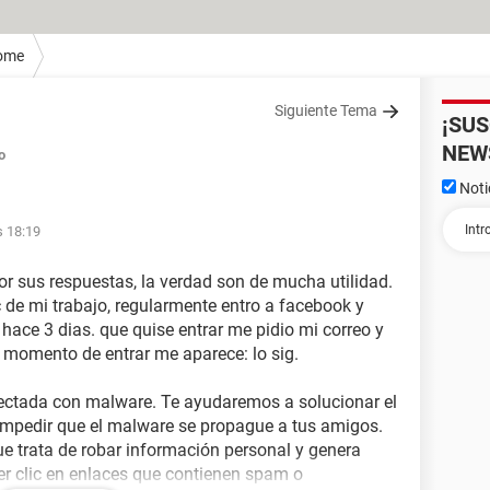
ome
Siguiente Tema
¡SU
NEW
o
Noti
s 18:19
r sus respuestas, la verdad son de mucha utilidad.
 de mi trabajo, regularmente entro a facebook y
hace 3 dias. que quise entrar me pidio mi correo y
l momento de entrar me aparece: lo sig.
ectada con malware. Te ayudaremos a solucionar el
impedir que el malware se propague a tus amigos.
ue trata de robar información personal y genera
er clic en enlaces que contienen spam o