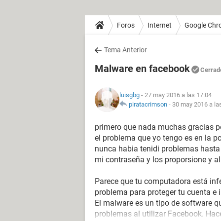
Foros
Internet
Google Chr
Tema Anterior
Malware en facebook
Cerrad
luisgbg
- 27 may 2016 a las 17:04
piratacrimson
-
30 may 2016 a la
primero que nada muchas gracias po
el problema que yo tengo es en la pc
nunca habia tenidi problemas hasta 
mi contraseña y los proporsione y a
Parece que tu computadora está inf
problema para proteger tu cuenta e 
El malware es un tipo de software q
problemas al utilizar Facebook. Hac