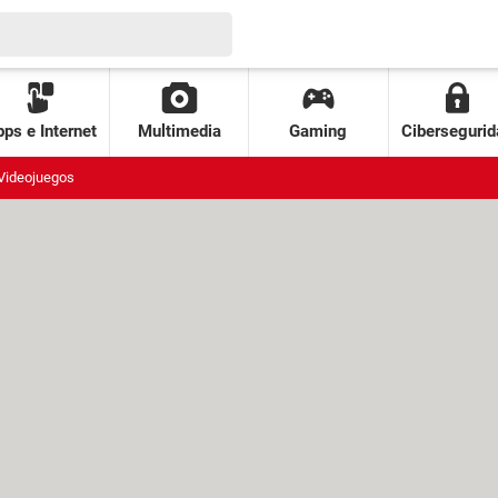
ps e Internet
Multimedia
Gaming
Cibersegurid
Videojuegos