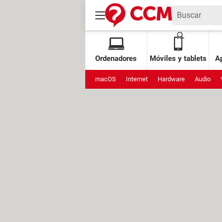
Ordenadores
Móviles y tablets
Ap
macOS
Internet
Hardware
Audio