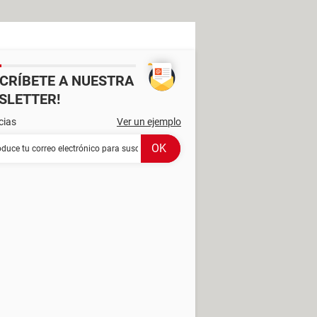
SCRÍBETE A NUESTRA
SLETTER!
cias
Ver un ejemplo