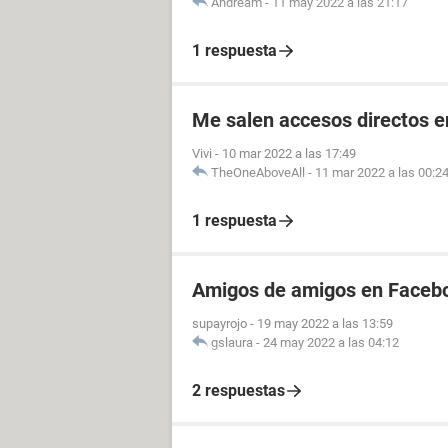
Andream
-
11 may 2022 a las 21:17
1 respuesta
Me salen accesos directos e
Vivi
-
10 mar 2022 a las 17:49
TheOneAboveAll
-
11 mar 2022 a las 00:2
1 respuesta
Amigos de amigos en Facebo
supayrojo
-
19 may 2022 a las 13:59
gslaura
-
24 may 2022 a las 04:12
2 respuestas