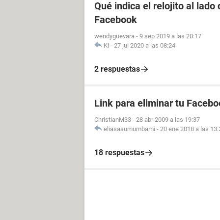
Qué indica el relojito al lad
Facebook
wendyguevara
-
9 sep 2019 a las 20:17
Ki
-
27 jul 2020 a las 08:24
2 respuestas
Link para eliminar tu Facebo
ChristianM33
-
28 abr 2009 a las 19:37
eliasasumumbami
-
20 ene 2018 a las 13:
18 respuestas