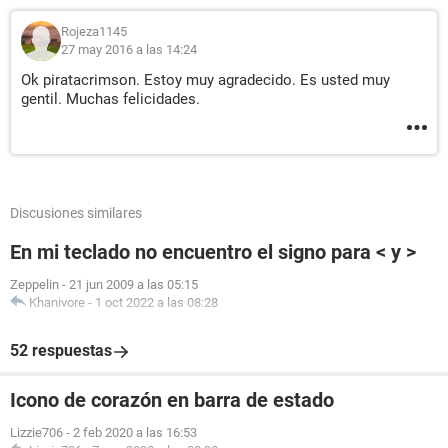
Rojeza1145
27 may 2016 a las 14:24
Ok piratacrimson. Estoy muy agradecido. Es usted muy
gentil. Muchas felicidades.
Discusiones similares
En mi teclado no encuentro el signo para < y >
Zeppelin
-
21 jun 2009 a las 05:15
Khanivore
-
1 oct 2022 a las 08:28
52 respuestas
Icono de corazón en barra de estado
Lizzie706
-
2 feb 2020 a las 16:53