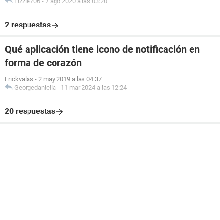
Lizzie706
-
7 ago 2020 a las 03:20
2 respuestas
Qué aplicación tiene icono de notificación en
forma de corazón
Erickvalas
-
2 may 2019 a las 04:37
Georgedaniella
-
11 mar 2024 a las 12:24
20 respuestas