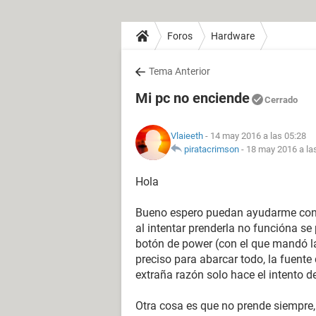
Foros
Hardware
Tema Anterior
Mi pc no enciende
Cerrado
Vlaieeth
- 14 may 2016 a las 05:28
piratacrimson
-
18 may 2016 a la
Hola
Bueno espero puedan ayudarme con 
al intentar prenderla no funcióna s
botón de power (con el que mandó l
preciso para abarcar todo, la fuente
extraña razón solo hace el intento d
Otra cosa es que no prende siempre,