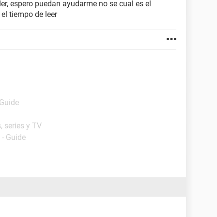
der, espero puedan ayudarme no se cual es el
el tiempo de leer
 Guide
, series y TV
- Guide