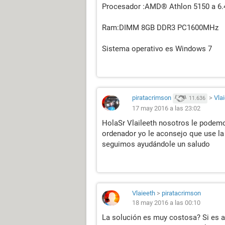
Procesador :AMD® Athlon 5150 a 6
Ram:DIMM 8GB DDR3 PC1600MHz
Sistema operativo es Windows 7
piratacrimson
>
Vla
11.636
17 may 2016 a las 23:02
HolaSr Vlaileeth nosotros le podemo
ordenador yo le aconsejo que use la
seguimos ayudándole un saludo
Vlaieeth
>
piratacrimson
18 may 2016 a las 00:10
La solución es muy costosa? Si es a