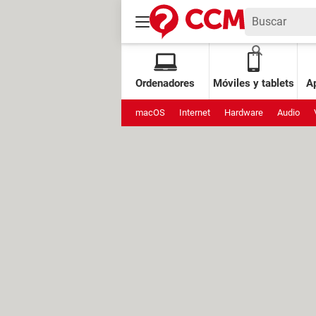
Ordenadores
Móviles y tablets
Ap
macOS
Internet
Hardware
Audio