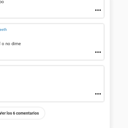
po
ieeth
sí o no dime
Ver los 6 comentarios