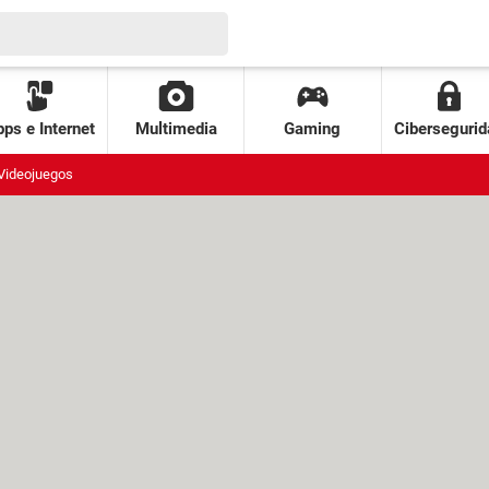
ps e Internet
Multimedia
Gaming
Cibersegurid
Videojuegos