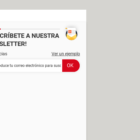
SCRÍBETE A NUESTRA
SLETTER!
cias
Ver un ejemplo