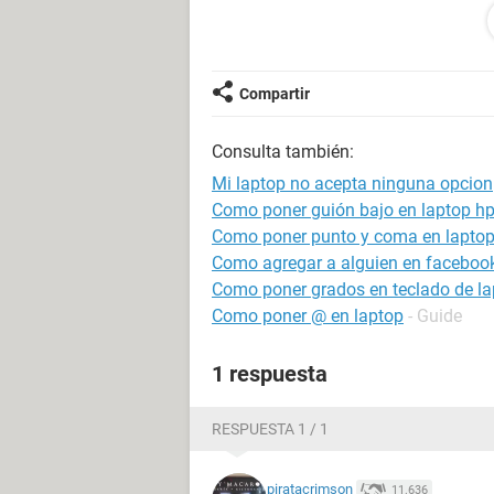
Compartir
Consulta también:
Mi laptop no acepta ninguna opcion
Como poner guión bajo en laptop h
Como poner punto y coma en lapto
Como agregar a alguien en facebook
Como poner grados en teclado de la
Como poner @ en laptop
- Guide
1 respuesta
RESPUESTA 1 / 1
piratacrimson
11.636