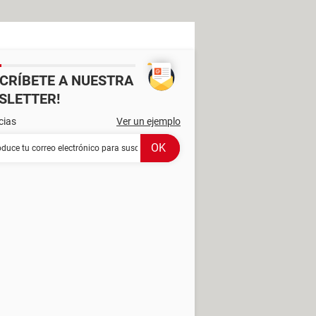
SCRÍBETE A NUESTRA
SLETTER!
cias
Ver un ejemplo