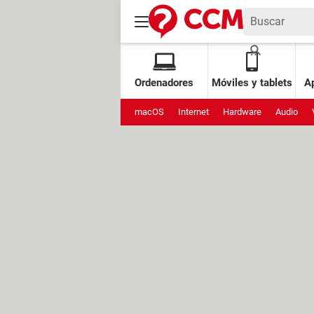
Ordenadores
Móviles y tablets
Ap
macOS
Internet
Hardware
Audio