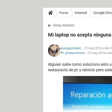
Foros
Internet
Google Chr
Tema Anterior
Mi laptop no acepta ninguna
eusojgonzalez.
- 12 may 2016 a las 
piratacrimson
-
13 may 2016 a la
Alguien sabe como soluciono esto un 
restauracio de pc y reinicio pero sa