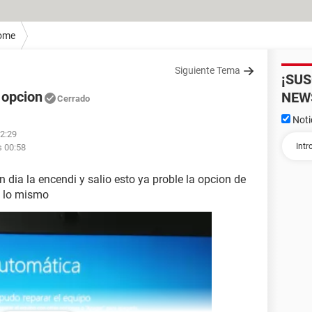
ome
Siguiente Tema
¡SU
 opcion
NEW
Cerrado
Noti
22:29
s 00:58
dia la encendi y salio esto ya proble la opcion de
le lo mismo