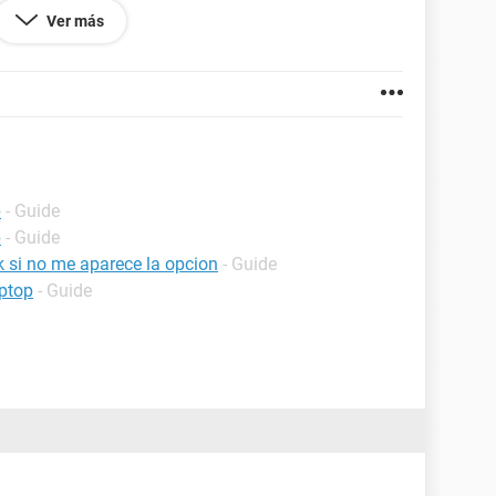
Ver más
p
- Guide
p
- Guide
 si no me aparece la opcion
- Guide
ptop
- Guide