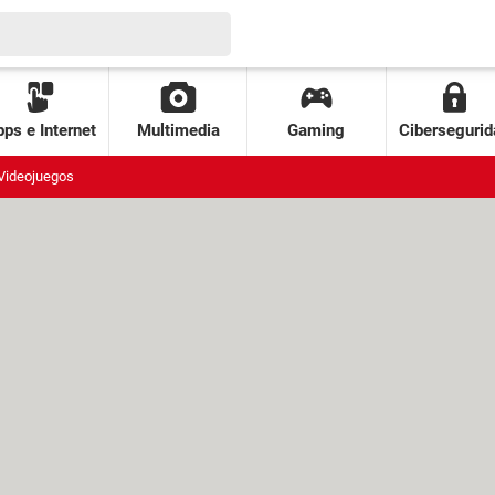
ps e Internet
Multimedia
Gaming
Cibersegurid
Videojuegos