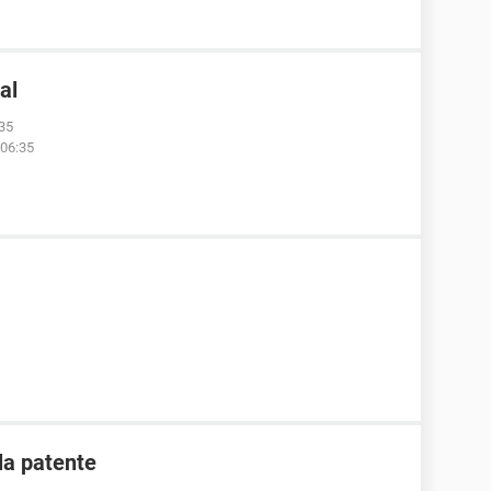
al
:35
 06:35
la patente