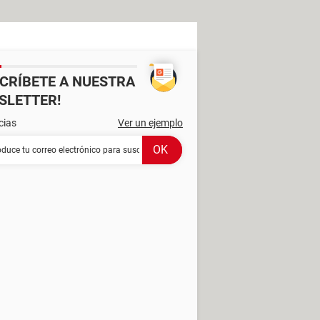
SCRÍBETE A NUESTRA
SLETTER!
cias
Ver un ejemplo