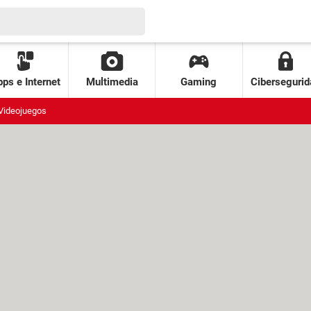
ps e Internet
Multimedia
Gaming
Cibersegurid
Videojuegos