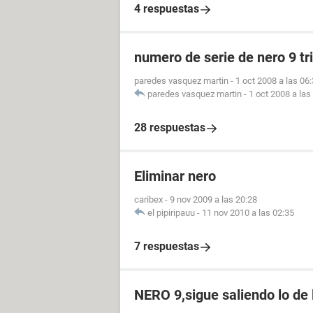
4 respuestas
numero de serie de nero 9 tri
paredes vasquez martin
-
1 oct 2008 a las 06
paredes vasquez martin
-
1 oct 2008 a las
28 respuestas
Eliminar nero
caribex
-
9 nov 2009 a las 20:28
el pipiripauu
-
11 nov 2010 a las 02:35
7 respuestas
NERO 9,sigue saliendo lo de 