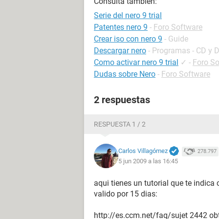
Consulta también:
Serie del nero 9 trial
Patentes nero 9
-
Foro Software
Crear iso con nero 9
- Guide
Descargar nero
- Programas - CD y 
Como activar nero 9 trial
✓
-
Foro So
Dudas sobre Nero
-
Foro Software
2 respuestas
RESPUESTA 1 / 2
Carlos Villagómez
278.797
5 jun 2009 a las 16:45
aqui tienes un tutorial que te indica
valido por 15 dias:
http://es.ccm.net/faq/sujet 2442 obt