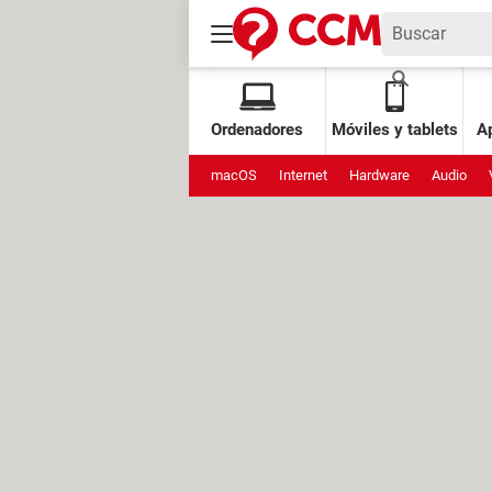
Ordenadores
Móviles y tablets
Ap
macOS
Internet
Hardware
Audio