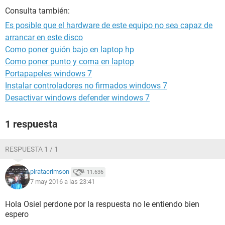
Consulta también:
Es posible que el hardware de este equipo no sea capaz de
arrancar en este disco
Como poner guión bajo en laptop hp
Como poner punto y coma en laptop
Portapapeles windows 7
Instalar controladores no firmados windows 7
Desactivar windows defender windows 7
1 respuesta
RESPUESTA 1 / 1
piratacrimson
11.636
7 may 2016 a las 23:41
Hola Osiel perdone por la respuesta no le entiendo bien
espero