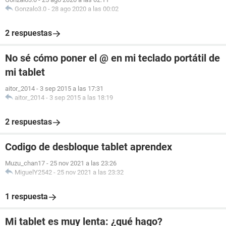
Gonzalo3.0
-
28 ago 2020 a las 00:02
2 respuestas
No sé cómo poner el @ en mi teclado portátil de
mi tablet
aitor_2014
-
3 sep 2015 a las 17:31
aitor_2014
-
3 sep 2015 a las 18:19
2 respuestas
Codigo de desbloque tablet aprendex
Muzu_chan17
-
25 nov 2021 a las 23:26
MiguelY2542
-
25 nov 2021 a las 23:32
1 respuesta
Mi tablet es muy lenta: ¿qué hago?