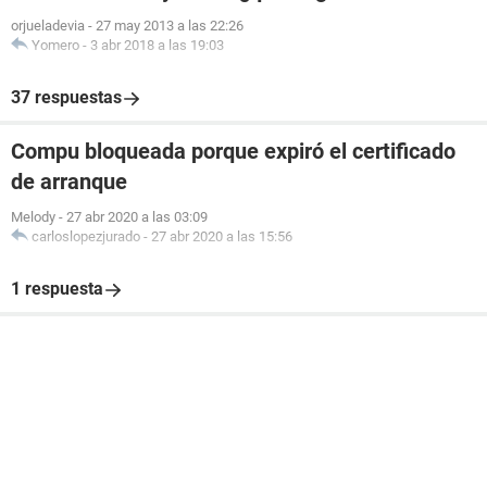
orjueladevia
-
27 may 2013 a las 22:26
Yomero
-
3 abr 2018 a las 19:03
37 respuestas
Compu bloqueada porque expiró el certificado
de arranque
Melody
-
27 abr 2020 a las 03:09
carloslopezjurado
-
27 abr 2020 a las 15:56
1 respuesta