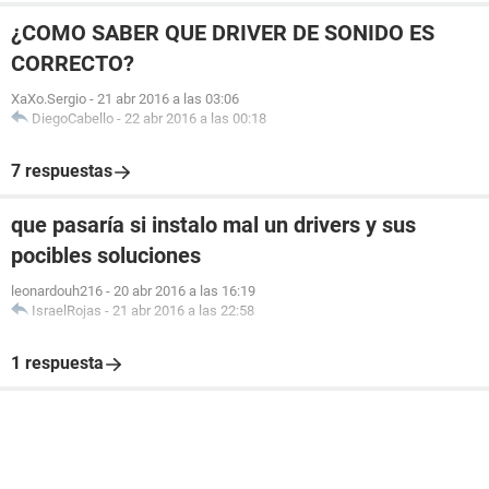
¿COMO SABER QUE DRIVER DE SONIDO ES
CORRECTO?
XaXo.Sergio
-
21 abr 2016 a las 03:06
DiegoCabello
-
22 abr 2016 a las 00:18
7 respuestas
que pasaría si instalo mal un drivers y sus
pocibles soluciones
leonardouh216
-
20 abr 2016 a las 16:19
IsraelRojas
-
21 abr 2016 a las 22:58
1 respuesta