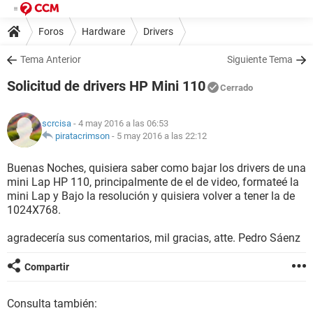
Foros
Hardware
Drivers
Tema Anterior
Siguiente Tema
Solicitud de drivers HP Mini 110
Cerrado
scrcisa
- 4 may 2016 a las 06:53
piratacrimson
-
5 may 2016 a las 22:12
Buenas Noches, quisiera saber como bajar los drivers de una
mini Lap HP 110, principalmente de el de video, formateé la
mini Lap y Bajo la resolución y quisiera volver a tener la de
1024X768.
agradecería sus comentarios, mil gracias, atte. Pedro Sáenz
Compartir
Consulta también: