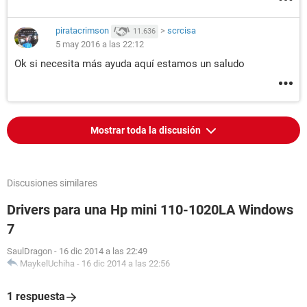
piratacrimson
>
scrcisa
11.636
5 may 2016 a las 22:12
Ok si necesita más ayuda aquí estamos un saludo
Mostrar toda la discusión
Discusiones similares
Drivers para una Hp mini 110-1020LA Windows
7
SaulDragon
-
16 dic 2014 a las 22:49
MaykelUchiha
-
16 dic 2014 a las 22:56
1 respuesta