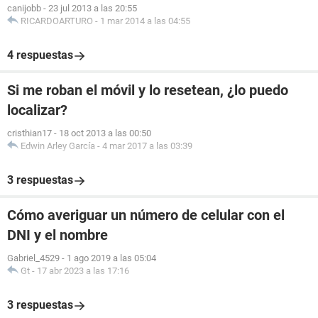
canijobb
-
23 jul 2013 a las 20:55
RICARDOARTURO
-
1 mar 2014 a las 04:55
4 respuestas
Si me roban el móvil y lo resetean, ¿lo puedo
localizar?
cristhian17
-
18 oct 2013 a las 00:50
Edwin Arley García
-
4 mar 2017 a las 03:39
3 respuestas
Cómo averiguar un número de celular con el
DNI y el nombre
Gabriel_4529
-
1 ago 2019 a las 05:04
Gt
-
17 abr 2023 a las 17:16
3 respuestas