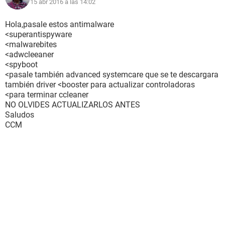
15 abr 2016 a las 14:02
Hola,pasale estos antimalware
<superantispyware
<malwarebites
<adwcleeaner
<spyboot
<pasale también advanced systemcare que se te descargara
también driver <booster para actualizar controladoras
<para terminar ccleaner
NO OLVIDES ACTUALIZARLOS ANTES
Saludos
CCM