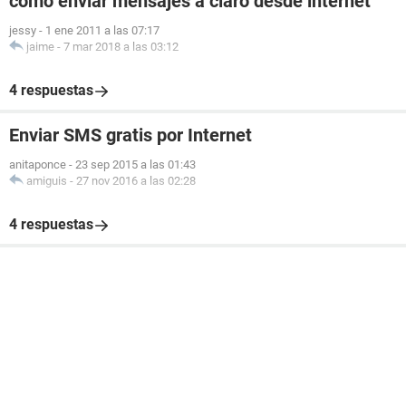
como enviar mensajes a claro desde internet
jessy
-
1 ene 2011 a las 07:17
jaime
-
7 mar 2018 a las 03:12
4 respuestas
Enviar SMS gratis por Internet
anitaponce
-
23 sep 2015 a las 01:43
amiguis
-
27 nov 2016 a las 02:28
4 respuestas