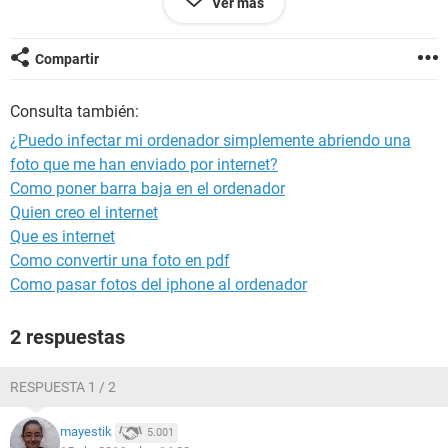
Ver más
ayudarme?
Saludos y gracias
Compartir
César
Consulta también:
¿Puedo infectar mi ordenador simplemente abriendo una
foto que me han enviado por internet?
Como poner barra baja en el ordenador
Quien creo el internet
Que es internet
Como convertir una foto en pdf
Como pasar fotos del iphone al ordenador
2 respuestas
RESPUESTA 1 / 2
mayestik
5.001