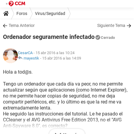
Foros
Virus/Seguridad
Tema Anterior
Siguiente Tema
Ordenador seguramente infectado
Cerrado
CesarCA
- 15 abr 2016 a las 10:24
mayestik
-
15 abr 2016 a las 14:09
Hola a tod@s.
Tengo un ordenador que cada día va peor, no me permite
actualizar según que aplicaciones (como Internet Explorer),
no me permite hacer copias de seguridad, no me deja
compartir periféricos, etc. y lo último es que la red me va
extremadamente lenta.
He seguido las instrucciones del tutorial. Le he pasado el
CCleaner y el AVG Antivirus Free Edition 2013, no el "AVG
Anti-Spyware 8.0", es correcto?
No veo la forma de copiar el informe aquí. Alguien podría