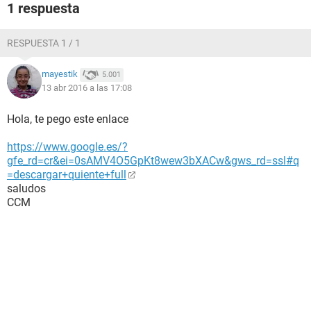
1 respuesta
RESPUESTA 1 / 1
mayestik
5.001
13 abr 2016 a las 17:08
Hola, te pego este enlace
https://www.google.es/?
gfe_rd=cr&ei=0sAMV4O5GpKt8wew3bXACw&gws_rd=ssl#q
=descargar+quiente+full
saludos
CCM