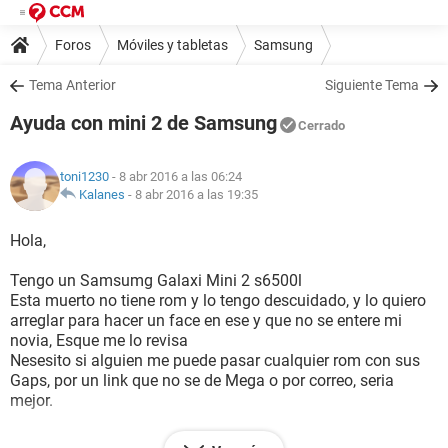
Foros
Móviles y tabletas
Samsung
Tema Anterior
Siguiente Tema
Ayuda con mini 2 de Samsung
Cerrado
toni1230
- 8 abr 2016 a las 06:24
Kalanes
-
8 abr 2016 a las 19:35
Hola,
Tengo un Samsumg Galaxi Mini 2 s6500l
Esta muerto no tiene rom y lo tengo descuidado, y lo quiero
arreglar para hacer un face en ese y que no se entere mi
novia, Esque me lo revisa
Nesesito si alguien me puede pasar cualquier rom con sus
Gaps, por un link que no se de Mega o por correo, seria
mejor.
Porfa si alguin tiene por alli esos archivos ayuda le mando