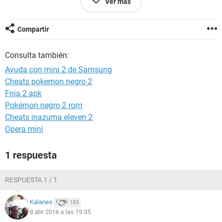
Ver más
una foto chistosa de agradecimiento XD
Si alguien tiene los archivos y me pasa los archivos por
correo porfa inbox
Compartir
Consulta también:
Ayuda con mini 2 de Samsung
Cheats pokemon negro 2
Fnia 2 apk
Pokémon negro 2 rom
Cheats inazuma eleven 2
Opera mini
1 respuesta
RESPUESTA 1 / 1
Kalanes
183
8 abr 2016 a las 19:35