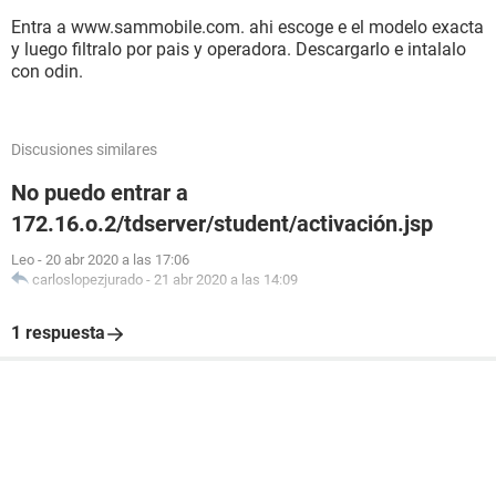
Entra a www.sammobile.com. ahi escoge e el modelo exacta
y luego filtralo por pais y operadora. Descargarlo e intalalo
con odin.
Discusiones similares
No puedo entrar a
172.16.o.2/tdserver/student/activación.jsp
Leo
-
20 abr 2020 a las 17:06
carloslopezjurado
-
21 abr 2020 a las 14:09
1 respuesta