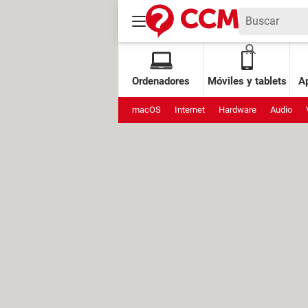
Ordenadores
Móviles y tablets
Ap
macOS
Internet
Hardware
Audio