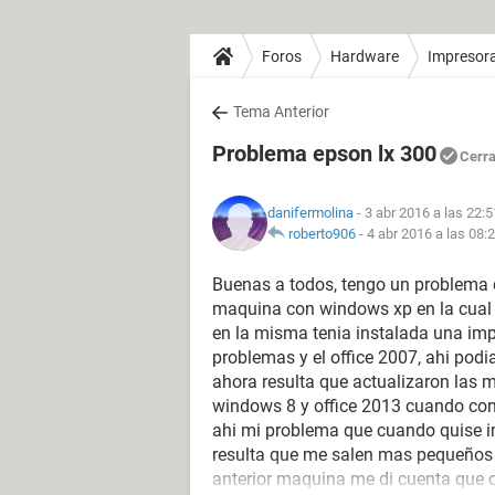
Foros
Hardware
Impresor
Tema Anterior
Problema epson lx 300
Cerr
danifermolina
- 3 abr 2016 a las 22:5
roberto906
-
4 abr 2016 a las 08:
Buenas a todos, tengo un problema 
maquina con windows xp en la cual 
en la misma tenia instalada una imp
problemas y el office 2007, ahi podi
ahora resulta que actualizaron las m
windows 8 y office 2013 cuando con
ahi mi problema que cuando quise im
resulta que me salen mas pequeños 
anterior maquina me di cuenta que c