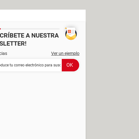
SCRÍBETE A NUESTRA
SLETTER!
cias
Ver un ejemplo