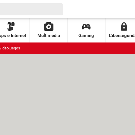
ps e Internet
Multimedia
Gaming
Cibersegurid
Videojuegos