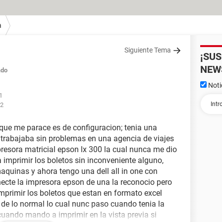
a
Siguiente Tema
¡SU
NEW
ado
Noti
1
22
que me parace es de configuracion; tenia una
trabajaba sin problemas en una agencia de viajes
resora matricial epson lx 300 la cual nunca me dio
a imprimir los boletos sin inconveniente alguno,
aquinas y ahora tengo una dell all in one con
ecte la impresora epson de una la reconocio pero
primir los boletos que estan en formato excel
de lo normal lo cual nunc paso cuando tenia la
uando mando a imprimir en la vista previa si