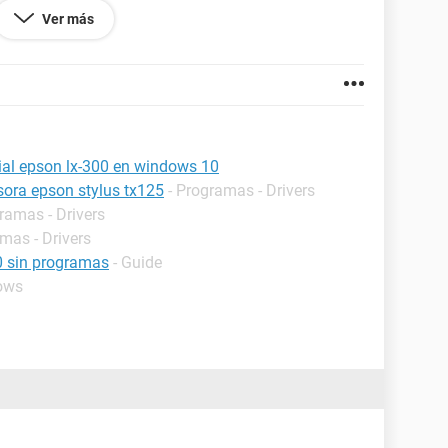
 la opcion enviar a onenote el boleto se ve del
Ver más
no la epson ahi se hace mas pequeño por lo que
o no se de que, ojala puedan ayudarme porque es
ial epson lx-300 en windows 10
esora epson stylus tx125
- Programas - Drivers
ramas - Drivers
mas - Drivers
0 sin programas
- Guide
ows