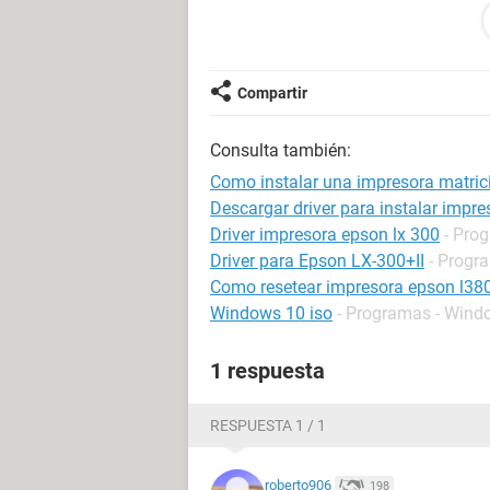
selecciono otra impresora o pongo en
tamaño que es pero cuando seleccio
esta claro que es configuracion per
muy molesto esto. Gracias
Compartir
Consulta también:
Como instalar una impresora matric
Descargar driver para instalar impr
Driver impresora epson lx 300
- Prog
Driver para Epson LX-300+II
- Progra
Como resetear impresora epson l38
Windows 10 iso
- Programas - Wind
1 respuesta
RESPUESTA 1 / 1
roberto906
198