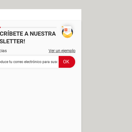
SCRÍBETE A NUESTRA
SLETTER!
cias
Ver un ejemplo