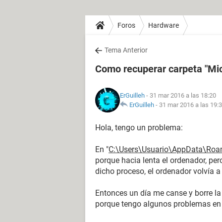
Foros
Hardware
Tema Anterior
Como recuperar carpeta "Mic
ErGuilleh
- 31 mar 2016 a las 18:20
ErGuilleh
-
31 mar 2016 a las 19:
Hola, tengo un problema:
En "
C:\Users\Usuario\AppData\Roa
porque hacia lenta el ordenador, pe
dicho proceso, el ordenador volvía a
Entonces un día me canse y borre la 
porque tengo algunos problemas en 