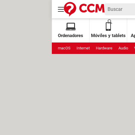
Ordenadores
Móviles y tablets
Ap
macOS
Internet
Hardware
Audio