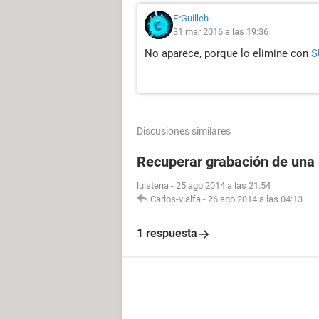
ErGuilleh
31 mar 2016 a las 19:36
No aparece, porque lo elimine con
S
Discusiones similares
Recuperar grabación de una
luistena
-
25 ago 2014 a las 21:54
Carlos-vialfa
-
26 ago 2014 a las 04:13
1 respuesta