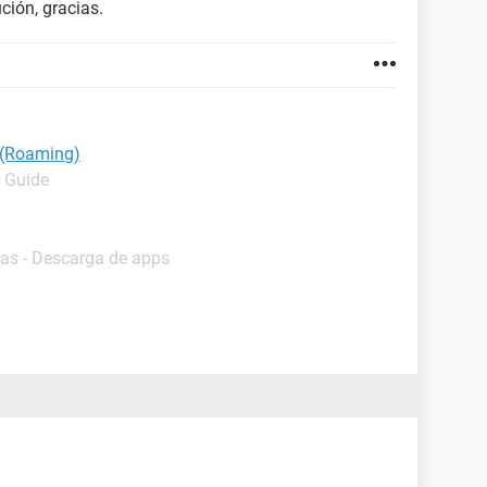
ción, gracias.
 (Roaming)
- Guide
as - Descarga de apps