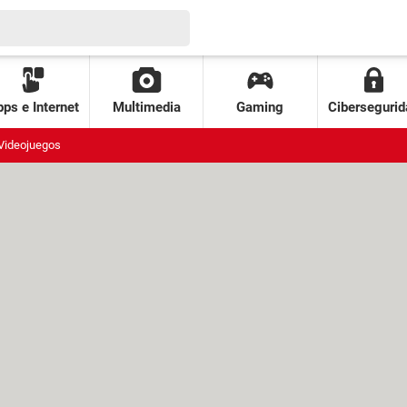
ps e Internet
Multimedia
Gaming
Cibersegurid
Videojuegos