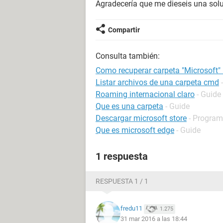
Agradecería que me dieseis una solu
Compartir
Consulta también:
Como recuperar carpeta "Microsoft"
Listar archivos de una carpeta cmd
Roaming internacional claro
- Guide
Que es una carpeta
- Guide
Descargar microsoft store
- Program
Que es microsoft edge
- Guide
1 respuesta
RESPUESTA 1 / 1
fredu11
1.275
31 mar 2016 a las 18:44