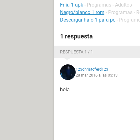
Fnia 1 apk
- Programas - Adultos
Negro/blanco 1 rom
- Programas - R
Descargar halo 1 para pc
- Programa
1 respuesta
RESPUESTA 1 / 1
123christoferd123
28 mar 2016 a las 03:13
hola