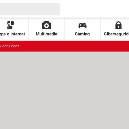
ps e Internet
Multimedia
Gaming
Cibersegurid
Videojuegos