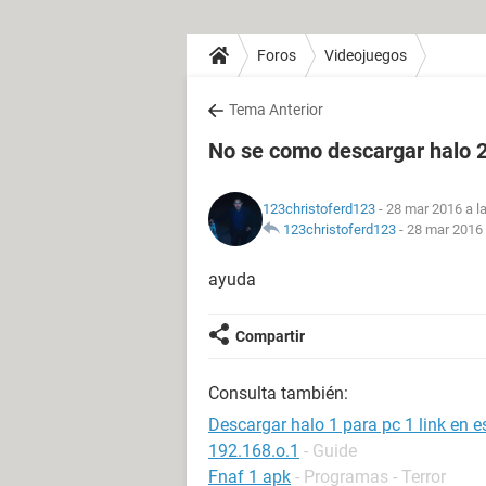
Foros
Videojuegos
Tema Anterior
No se como descargar halo 
123christoferd123
- 28 mar 2016 a l
123christoferd123
-
28 mar 2016 
ayuda
Compartir
Consulta también:
Descargar halo 1 para pc 1 link en e
192.168.o.1
- Guide
Fnaf 1 apk
- Programas - Terror