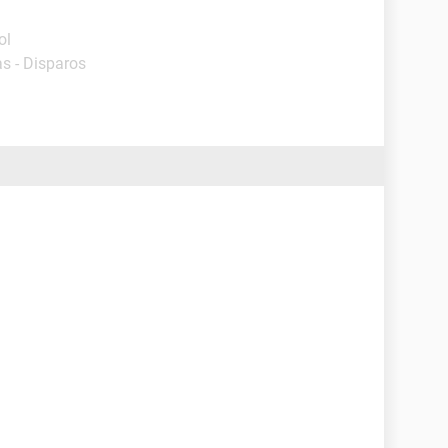
ol
s - Disparos