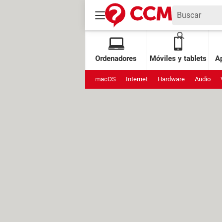
Ordenadores
Móviles y tablets
Ap
macOS
Internet
Hardware
Audio