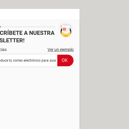
SCRÍBETE A NUESTRA
SLETTER!
cias
Ver un ejemplo