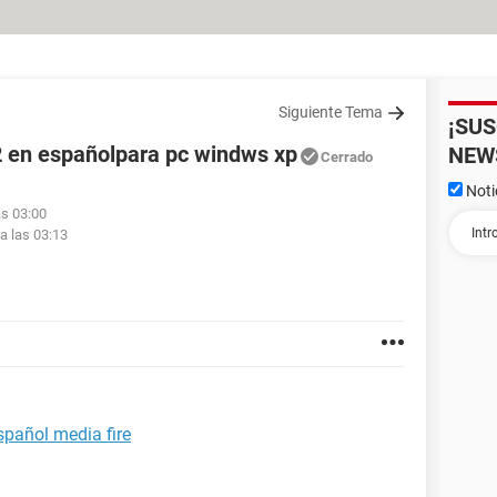
Siguiente Tema
¡SU
2 en españolpara pc windws xp
NEW
Cerrado
Noti
as 03:00
a las 03:13
spañol media fire