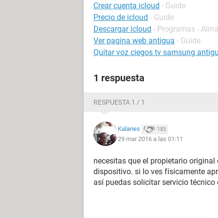
Crear cuenta icloud
- Guide
Precio de icloud
- Guide
Descargar icloud
- Programas - Alm
Ver pagina web antigua
- Guide
Quitar voz ciegos tv samsung antig
1 respuesta
RESPUESTA 1 / 1
Kalanes
183
29 mar 2016 a las 01:11
necesitas que el propietario original
dispositivo. si lo ves físicamente a
así puedas solicitar servicio técnico