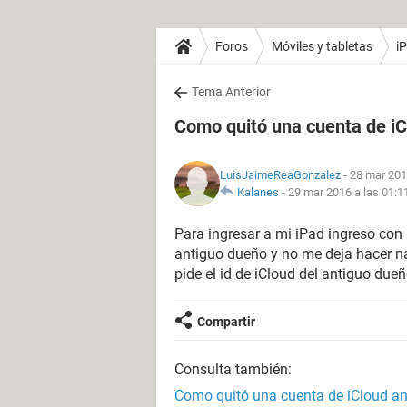
Foros
Móviles y tabletas
i
Tema Anterior
Como quitó una cuenta de iC
LuisJaimeReaGonzalez
- 28 mar 201
Kalanes
-
29 mar 2016 a las 01:1
Para ingresar a mi iPad ingreso con
antiguo dueño y no me deja hacer n
pide el id de iCloud del antiguo due
Compartir
Consulta también:
Como quitó una cuenta de iCloud an