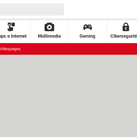
ps e Internet
Multimedia
Gaming
Cibersegurid
Videojuegos