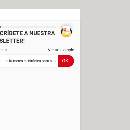
SCRÍBETE A NUESTRA
SLETTER!
cias
Ver un ejemplo