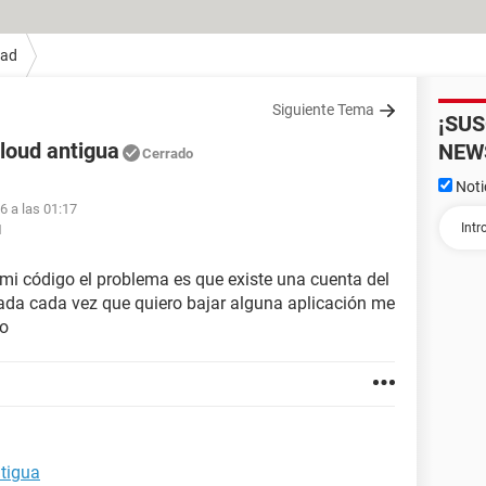
Pad
Siguiente Tema
¡SU
loud antigua
NEW
Cerrado
Noti
6 a las 01:17
1
 mi código el problema es que existe una cuenta del
ada cada vez que quiero bajar alguna aplicación me
ño
tigua