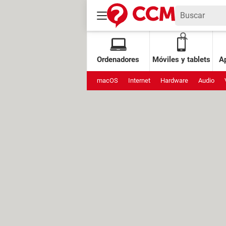
Ordenadores
Móviles y tablets
Ap
macOS
Internet
Hardware
Audio