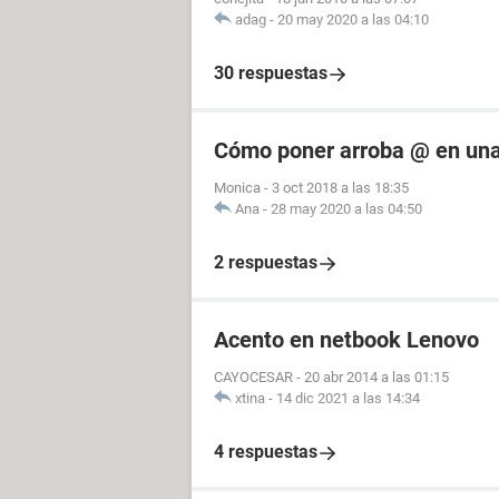
adag
-
20 may 2020 a las 04:10
30 respuestas
Cómo poner arroba @ en una
Monica
-
3 oct 2018 a las 18:35
Ana
-
28 may 2020 a las 04:50
2 respuestas
Acento en netbook Lenovo
CAYOCESAR
-
20 abr 2014 a las 01:15
xtina
-
14 dic 2021 a las 14:34
4 respuestas