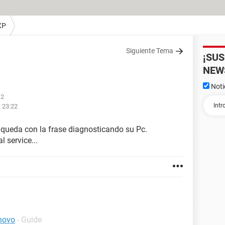
XP
Siguiente Tema
¡SU
NEW
Noti
12
s 23:22
queda con la frase diagnosticando su Pc.
 service...
novo
- Guide