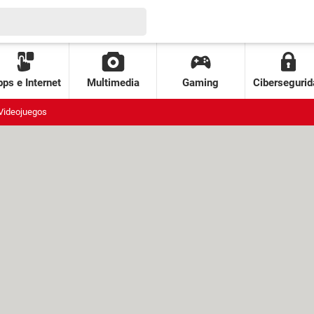
ps e Internet
Multimedia
Gaming
Cibersegurid
Videojuegos