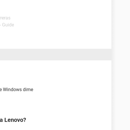
rreras
- Guide
ue Windows dime
na Lenovo?