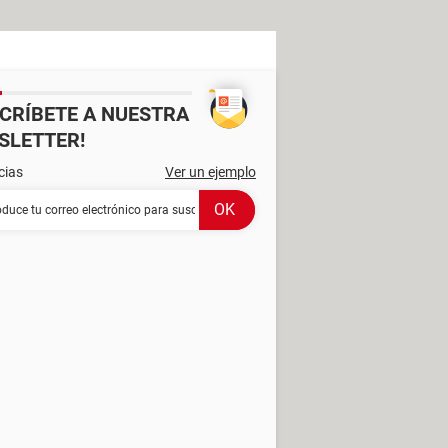
SCRÍBETE A NUESTRA
SLETTER!
cias
Ver un ejemplo