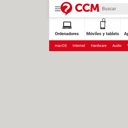
Ordenadores
Móviles y tablets
Ap
macOS
Internet
Hardware
Audio