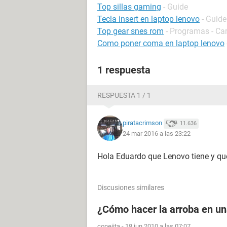
Top sillas gaming
- Guide
Tecla insert en laptop lenovo
- Guide
Top gear snes rom
- Programas - Ca
Como poner coma en laptop lenovo
1 respuesta
RESPUESTA 1 / 1
piratacrimson
11.636
24 mar 2016 a las 23:22
Hola Eduardo que Lenovo tiene y q
Discusiones similares
¿Cómo hacer la arroba en u
conejita
-
18 jun 2010 a las 07:07