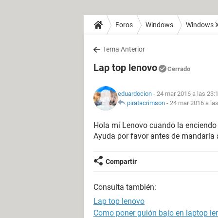
Foros
Windows
Windows 
Tema Anterior
Lap top lenovo
Cerrado
eduardocion
- 24 mar 2016 a las 23:
piratacrimson
-
24 mar 2016 a la
Hola mi Lenovo cuando la enciendo 
Ayuda por favor antes de mandarla al
Compartir
Consulta también:
Lap top lenovo
Como poner guión bajo en laptop le