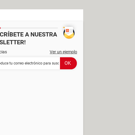
SCRÍBETE A NUESTRA
SLETTER!
cias
Ver un ejemplo