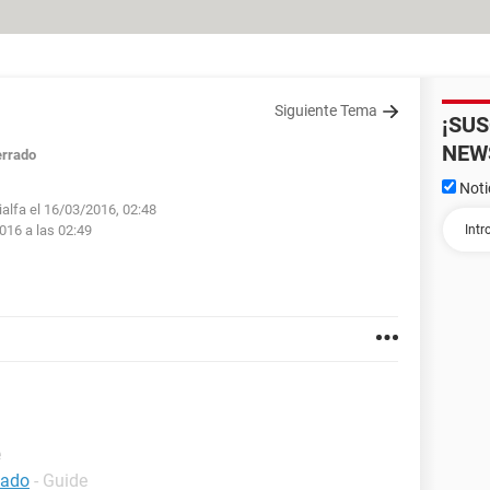
Siguiente Tema
¡SU
NEW
rrado
Noti
ialfa el 16/03/2016, 02:48
016 a las 02:49
e
bado
- Guide