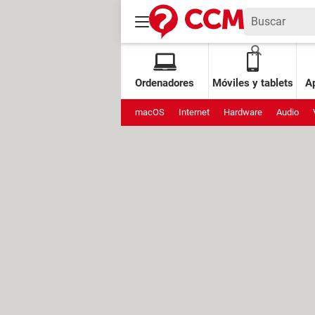
Ordenadores
Móviles y tablets
Ap
macOS
Internet
Hardware
Audio