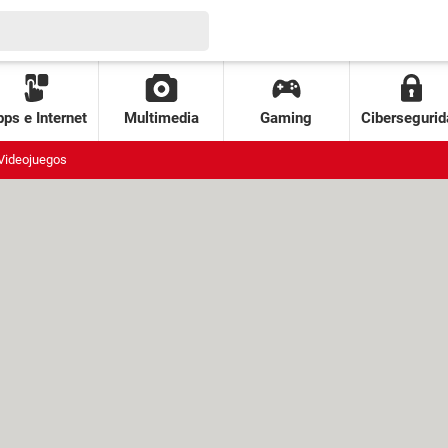
ps e Internet
Multimedia
Gaming
Cibersegurid
Videojuegos