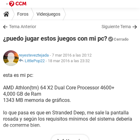
Foros
Videojuegos
Tema Anterior
Siguiente Tema
¿puedo jugar estos juegos con mi pc?
Cerrado
reyesteveztejada
- 7 mar 2016 a las 20:12
LittlePop22
-
18 mar 2016 a las 23:32
esta es mi pc:
AMD Athlon(tm) 64 X2 Dual Core Processor 4600+
4,000 GB de Ram
1343 MB memoria de gráficos.
lo que pasa es que en Stranded Deep, me sale la pantalla
rosada y según los requisitos mínimos del sistema debería
de correrme bien.
He leído que es por tarjeta gráfica, pero el juego pide un GB y