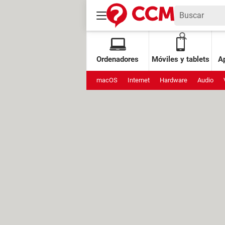
Ordenadores
Móviles y tablets
Ap
macOS
Internet
Hardware
Audio