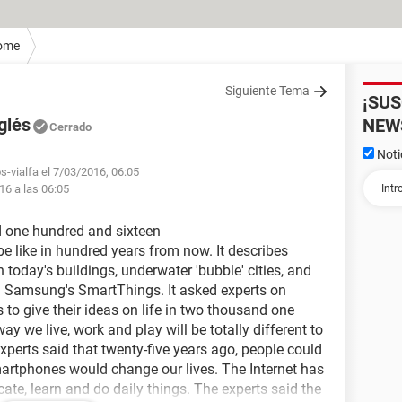
ome
Siguiente Tema
¡SU
glés
NEW
Cerrado
Noti
s-vialfa el 7/03/2016, 06:05
16 a las 06:05
nd one hundred and sixteen
e like in hundred years from now. It describes
 today's buildings, underwater 'bubble' cities, and
om Samsung's SmartThings. It asked experts on
s to give their ideas on life in two thousand one
y we live, work and play will be totally different to
perts said that twenty-five years ago, people could
artphones would change our lives. The Internet has
te, learn and do daily things. The experts said the