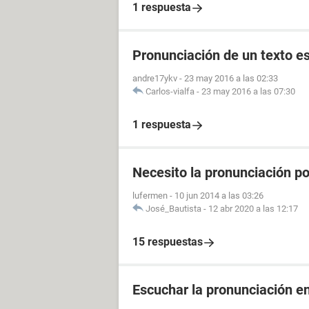
1 respuesta
Pronunciación de un texto es
andre17ykv
-
23 may 2016 a las 02:33
Carlos-vialfa
-
23 may 2016 a las 07:30
1 respuesta
Necesito la pronunciación po
lufermen
-
10 jun 2014 a las 03:26
José_Bautista
-
12 abr 2020 a las 12:17
15 respuestas
Escuchar la pronunciación en