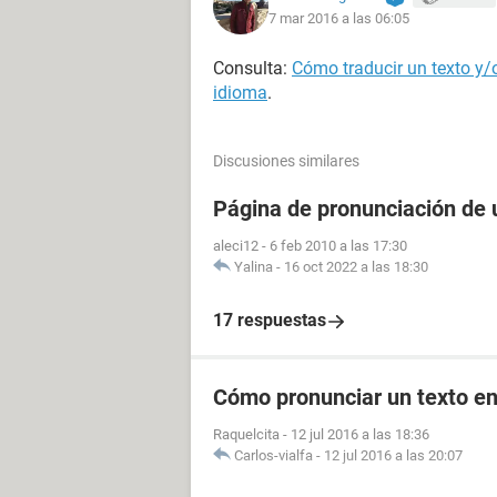
7 mar 2016 a las 06:05
Consulta:
Cómo traducir un texto y/
idioma
.
Discusiones similares
Página de pronunciación de u
aleci12
-
6 feb 2010 a las 17:30
Yalina
-
16 oct 2022 a las 18:30
17 respuestas
Cómo pronunciar un texto en
Raquelcita
-
12 jul 2016 a las 18:36
Carlos-vialfa
-
12 jul 2016 a las 20:07