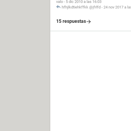
valo
-
5 dic 2010 a las 16:03
hfhjlkdtiehkffkk @jfrlfd
-
24 nov 2017 a la
15 respuestas