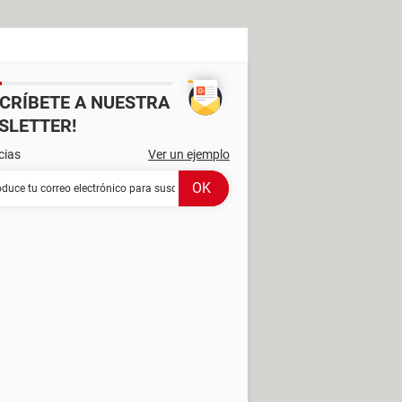
SCRÍBETE A NUESTRA
SLETTER!
cias
Ver un ejemplo