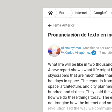
Foros
Internet
Google Chr
Tema Anterior
Pronunciación de texto en in
julianwayne98
- Modificado por Carlo
Carlos Villagómez
-
7 mar 20
What life will be like in two thousa
A new report shows what life might b
skyscrapers that are much taller than
holidays in space. The report is fr
space, architecture, and city planner
hundred and sixteen. They said the wa
how we do these things today. The ex
not imagine how the Internet and sm
revolutionised the way we communica