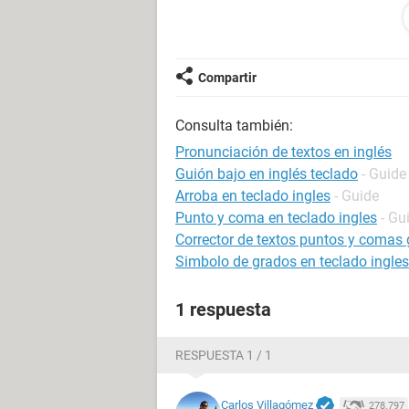
changes in the next century would b
Researchers questioned two thousan
most likely to happen in the future. 
Compartir
to an office but will work from home
advanced three Di printers that will 
Consulta también:
recipe and then 'print' the sofa, tabl
visits to the doctor. We will all have
Pronunciación de textos en inglés
problem is and give us treatment. We
Guión bajo en inglés teclado
- Guide
get resources that we have used up 
Arroba en teclado ingles
- Guide
whether people would still need to s
Punto y coma en teclado ingles
- Gu
Corrector de textos puntos y comas 
Simbolo de grados en teclado ingles
1 respuesta
RESPUESTA 1 / 1
Carlos Villagómez
278.797