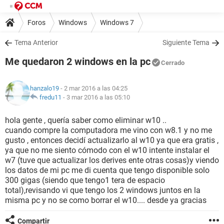
Foros
Windows
Windows 7
Tema Anterior
Siguiente Tema
Me quedaron 2 windows en la pc
Cerrado
hanzalo19
- 2 mar 2016 a las 04:25
fredu11
-
3 mar 2016 a las 05:10
hola gente , quería saber como eliminar w10 ..
cuando compre la computadora me vino con w8.1 y no me
gusto , entonces decidí actualizarlo al w10 ya que era gratis ,
ya que no me siento cómodo con el w10 intente instalar el
w7 (tuve que actualizar los derives ente otras cosas)y viendo
los datos de mi pc me di cuenta que tengo disponible solo
300 gigas (siendo que tengo1 tera de espacio
total),revisando vi que tengo los 2 windows juntos en la
misma pc y no se como borrar el w10.... desde ya gracias
Compartir