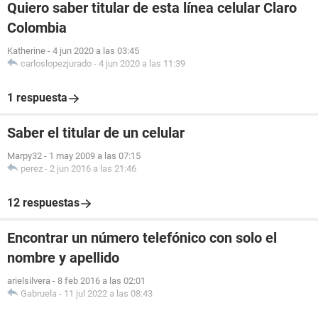
Quiero saber titular de esta línea celular Claro
Colombia
Katherine
-
4 jun 2020 a las 03:45
carloslopezjurado
-
4 jun 2020 a las 11:39
1 respuesta
Saber el titular de un celular
Marpy32
-
1 may 2009 a las 07:15
perez
-
2 jun 2016 a las 21:46
12 respuestas
Encontrar un número telefónico con solo el
nombre y apellido
arielsilvera
-
8 feb 2016 a las 02:01
Gabruela
-
11 jul 2022 a las 08:43