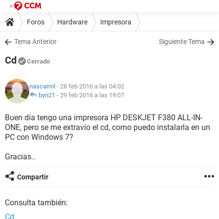
Foros
Hardware
Impresora
Tema Anterior
Siguiente Tema
Cd
Cerrado
nascarml
- 28 feb 2016 a las 04:02
byn21
-
29 feb 2016 a las 19:07
Buen día tengo una impresora HP DESKJET F380 ALL-IN-
ONE, pero se me extravío el cd, como puedo instalarla en un
PC con Windows 7?
Gracias..
Compartir
Consulta también:
Cd