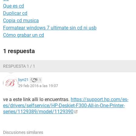
Que es cd
Duplicar cd
Copia cd musica
Formatear windows 7 ultimate sin cd ni usb
Cómo grabar un cd
1 respuesta
RESPUESTA 1 / 1
byn21
1
29 feb 2016 a las 19:07
ve a este link alli lo encuentras.
https://support.hp.com/es-
es/drivers/selfservice/HP-Deskjet-F300-All-in-One-Printer-
series/1129389/model/1129390
Discusiones similares