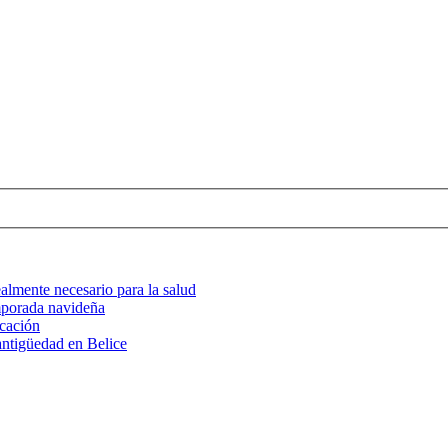
ealmente necesario para la salud
mporada navideña
icación
antigüedad en Belice