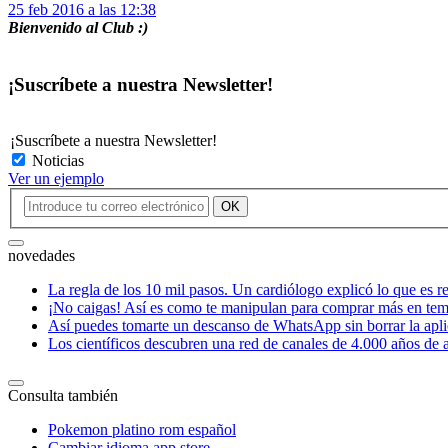
25 feb 2016 a las 12:38
Bienvenido al Club :)
¡Suscríbete a nuestra Newsletter!
¡Suscríbete a nuestra Newsletter!
Noticias
Ver un ejemplo
novedades
La regla de los 10 mil pasos. Un cardiólogo explicó lo que es r
¡No caigas! Así es como te manipulan para comprar más en te
Así puedes tomarte un descanso de WhatsApp sin borrar la apl
Los científicos descubren una red de canales de 4.000 años de 
Consulta también
Pokemon platino rom español
Cambiar idioma app store