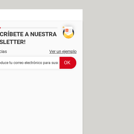
SCRÍBETE A NUESTRA
SLETTER!
cias
Ver un ejemplo