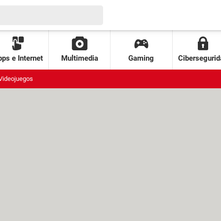
ps e Internet
Multimedia
Gaming
Cibersegurid
Videojuegos