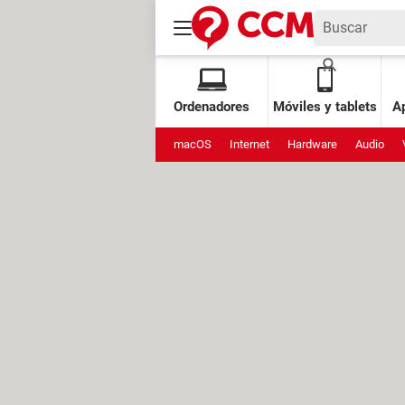
Ordenadores
Móviles y tablets
Ap
macOS
Internet
Hardware
Audio