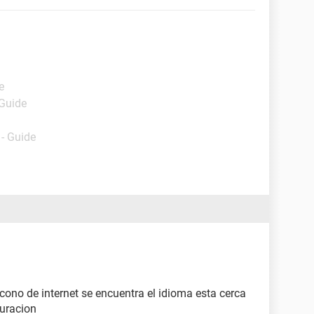
e
 Guide
- Guide
 icono de internet se encuentra el idioma esta cerca
guracion