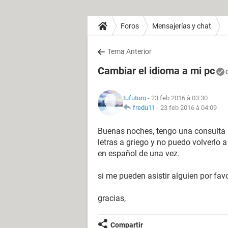
Foros
Mensajerías y chat
Tema Anterior
Cambiar el idioma a mi pc
tufuturo
- 23 feb 2016 à 03:30
fredu11
-
23 feb 2016 à 04:09
Buenas noches, tengo una consulta m
letras a griego y no puedo volverlo 
en español de una vez.
si me pueden asistir alguien por favo
gracias,
Compartir