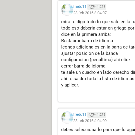
fredu11
1.275
23 feb 2016 à 04:07
mira te digo todo lo que sale en la b
todo eso deberia estar en griego por 
dice en la primera arriba:
Restaurar barra de idioma
Iconos adicionales en la barra de ta
ajustar posicion de la banda
configuracion (penultima) ahi click
cerrar barra de idioma
te sale un cuadro en lado derecho dir
ahi te saldra toda la lista de idioma
y aplicar.
fredu11
1.275
23 feb 2016 à 04:09
debes seleccionarlo para que lo agar