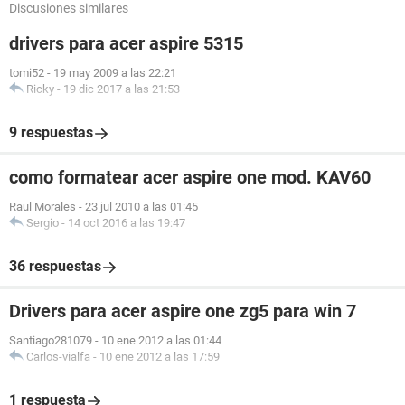
Discusiones similares
drivers para acer aspire 5315
tomi52
-
19 may 2009 a las 22:21
Ricky
-
19 dic 2017 a las 21:53
9 respuestas
como formatear acer aspire one mod. KAV60
Raul Morales
-
23 jul 2010 a las 01:45
Sergio
-
14 oct 2016 a las 19:47
36 respuestas
Drivers para acer aspire one zg5 para win 7
Santiago281079
-
10 ene 2012 a las 01:44
Carlos-vialfa
-
10 ene 2012 a las 17:59
1 respuesta