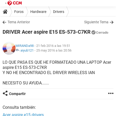
Foros
Hardware
Drivers
Tema Anterior
Siguiente Tema
DRIVER Acer aspire E15 ES-573-C7KR
Cerrado
MIRANDa98
- 21 feb 2016 a las 19:51
aiyub121
-
25 may 2016 a las 20:56
LO QUE PASA ES QUE HE FORMATEADO UNA LAPTOP Acer
aspire E15 ES-573-C7KR
Y NO HE ENCONTRADO EL DRIVER WIRELESS lAN
NECESITO SU AYUDA.......
Compartir
Consulta también:
Acer aspire e15 drivers