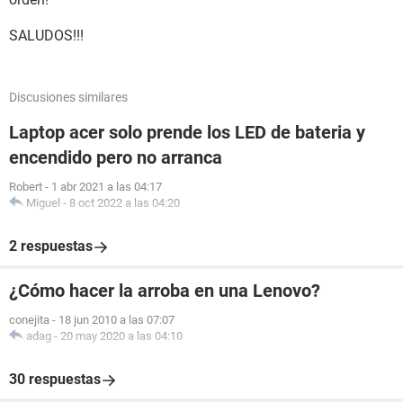
SALUDOS!!!
Discusiones similares
Laptop acer solo prende los LED de bateria y
encendido pero no arranca
Robert
-
1 abr 2021 a las 04:17
Miguel
-
8 oct 2022 a las 04:20
2 respuestas
¿Cómo hacer la arroba en una Lenovo?
conejita
-
18 jun 2010 a las 07:07
adag
-
20 may 2020 a las 04:10
30 respuestas