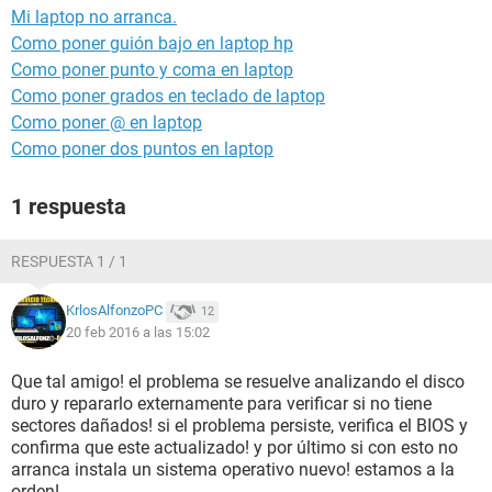
Mi laptop no arranca.
Como poner guión bajo en laptop hp
Como poner punto y coma en laptop
Como poner grados en teclado de laptop
Como poner @ en laptop
Como poner dos puntos en laptop
1 respuesta
RESPUESTA 1 / 1
KrlosAlfonzoPC
12
20 feb 2016 a las 15:02
Que tal amigo! el problema se resuelve analizando el disco
duro y repararlo externamente para verificar si no tiene
sectores dañados! si el problema persiste, verifica el BIOS y
confirma que este actualizado! y por último si con esto no
arranca instala un sistema operativo nuevo! estamos a la
orden!