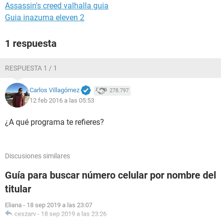
Assassin's creed valhalla guia
Guia inazuma eleven 2
1 respuesta
RESPUESTA 1 / 1
Carlos Villagómez
278.797
12 feb 2016 a las 05:53
¿A qué programa te refieres?
Discusiones similares
Guía para buscar número celular por nombre del
titular
Eliana
-
18 sep 2019 a las 23:07
ceszarv
-
18 sep 2019 a las 23:26