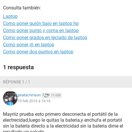
Consulta también:
Laptop
Como poner guión bajo en laptop hp
Como poner punto y coma en laptop
Como poner grados en teclado de laptop
Como poner @ en laptop
Como poner dos puntos en laptop
1 respuesta
RÉPONSE 1 / 1
piratacrimson
11.636
10 feb 2016 à 16:16
Mayriiz prueba esto primero desconecta el portátil de la
electrecidad,luego le quitas la bateria,y enchufa el portatil
sin la batería directo a la electricidad sin la bateria dime el
resultado un saludo