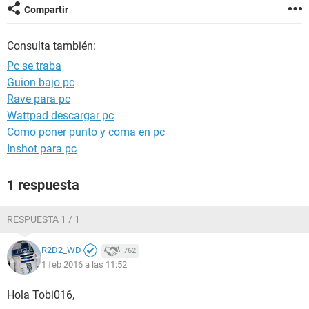
Compartir
Consulta también:
Pc se traba
Guion bajo pc
Rave para pc
Wattpad descargar pc
Como poner punto y coma en pc
Inshot para pc
1 respuesta
RESPUESTA 1 / 1
R2D2_WD
762
1 feb 2016 a las 11:52
Hola Tobi016,