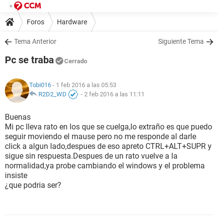
Foros
Hardware
Tema Anterior
Siguiente Tema
Pc se traba
Cerrado
Tobi016
- 1 feb 2016 a las 05:53
R2D2_WD
-
2 feb 2016 a las 11:11
Buenas
Mi pc lleva rato en los que se cuelga,lo extraño es que puedo
seguir moviendo el mause pero no me responde al darle
click a algun lado,despues de eso apreto CTRL+ALT+SUPR y
sigue sin respuesta.Despues de un rato vuelve a la
normalidad,ya probe cambiando el windows y el problema
insiste
¿que podria ser?