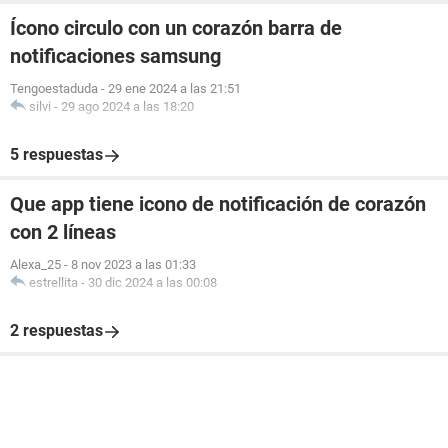
Ícono circulo con un corazón barra de
notificaciones samsung
Tengoestaduda
-
29 ene 2024 a las 21:51
silvi
-
29 ago 2024 a las 18:20
5 respuestas
Que app tiene icono de notificación de corazón
con 2 líneas
Alexa_25
-
8 nov 2023 a las 01:33
estrellita
-
30 dic 2024 a las 00:08
2 respuestas