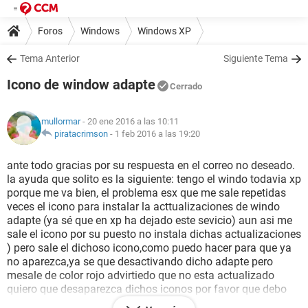
Foros
Windows
Windows XP
Tema Anterior
Siguiente Tema
Icono de window adapte
Cerrado
mullormar
- 20 ene 2016 a las 10:11
piratacrimson
-
1 feb 2016 a las 19:20
ante todo gracias por su respuesta en el correo no deseado.
la ayuda que solito es la siguiente: tengo el windo todavia xp
porque me va bien, el problema esx que me sale repetidas
veces el icono para instalar la acttualizaciones de windo
adapte (ya sé que en xp ha dejado este sevicio) aun asi me
sale el icono por su puesto no instala dichas actualizaciones
) pero sale el dichoso icono,como puedo hacer para que ya
no aparezca,ya se que desactivando dicho adapte pero
mesale de color rojo advirtiedo que no esta actualizado
quiero que desaparezca dichos iconos por favor que debo
hacer?