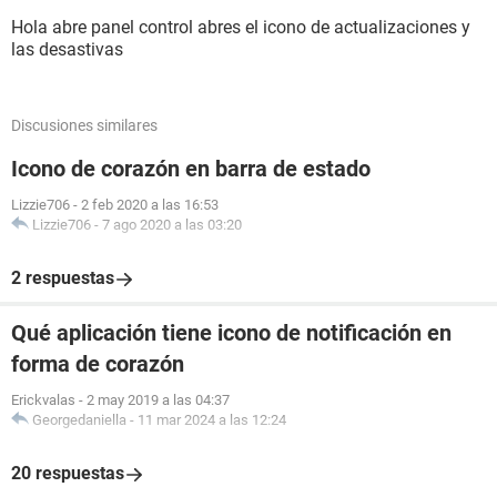
Hola abre panel control abres el icono de actualizaciones y
las desastivas
Discusiones similares
Icono de corazón en barra de estado
Lizzie706
-
2 feb 2020 a las 16:53
Lizzie706
-
7 ago 2020 a las 03:20
2 respuestas
Qué aplicación tiene icono de notificación en
forma de corazón
Erickvalas
-
2 may 2019 a las 04:37
Georgedaniella
-
11 mar 2024 a las 12:24
20 respuestas