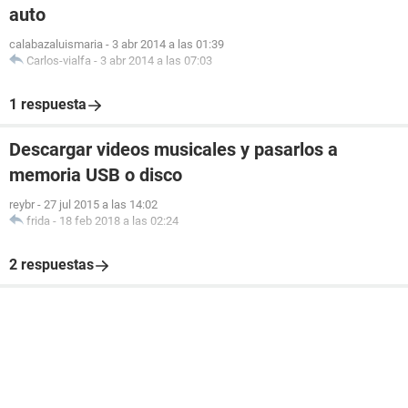
auto
calabazaluismaria
-
3 abr 2014 a las 01:39
Carlos-vialfa
-
3 abr 2014 a las 07:03
1 respuesta
Descargar videos musicales y pasarlos a
memoria USB o disco
reybr
-
27 jul 2015 a las 14:02
frida
-
18 feb 2018 a las 02:24
2 respuestas