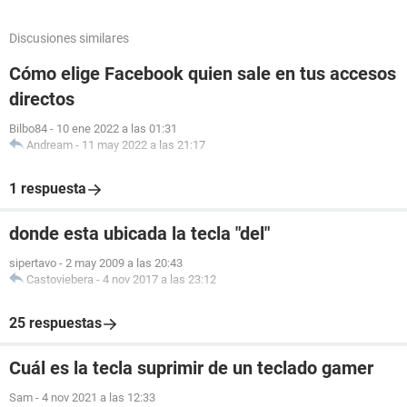
Discusiones similares
Cómo elige Facebook quien sale en tus accesos
directos
Bilbo84
-
10 ene 2022 a las 01:31
Andream
-
11 may 2022 a las 21:17
1 respuesta
donde esta ubicada la tecla "del"
sipertavo
-
2 may 2009 a las 20:43
Castoviebera
-
4 nov 2017 a las 23:12
25 respuestas
Cuál es la tecla suprimir de un teclado gamer
Sam
-
4 nov 2021 a las 12:33