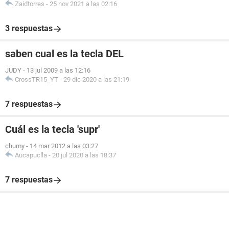
Zaidtorres
-
25 nov 2021 a las 02:16
3 respuestas
saben cual es la tecla DEL
JUDY
-
13 jul 2009 a las 12:16
CrossTR15_YT
-
29 dic 2020 a las 21:19
7 respuestas
Cuál es la tecla 'supr'
chumy
-
14 mar 2012 a las 03:27
Aucapuclla
-
20 jul 2020 a las 18:37
7 respuestas