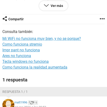
Ver más
Muchas gracias
P.D.: La placa base que tengo es una Asus A88XM-A con una
Compartir
CPU AMD A4 7300, por si se necesita para algo.
Consulta también:
Mi WiFi no funciona muy bien, y no se porque?
Como funciona stremio
Impr pant no funciona
Ares no funciona
Tecla windows no funciona
Como funciona la realidad aumentada
1 respuesta
RESPUESTA 1 / 1
matt1996
6