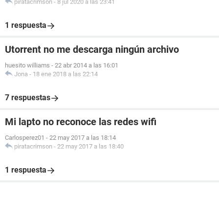
piratacrimson
-
8 jul 2020 a las 23:41
1 respuesta
Utorrent no me descarga ningún archivo
huesito williams
-
22 abr 2014 a las 16:01
Jona
-
18 ene 2018 a las 22:14
7 respuestas
Mi lapto no reconoce las redes wifi
Carlosperez01
-
22 may 2017 a las 18:14
piratacrimson
-
22 may 2017 a las 18:40
1 respuesta