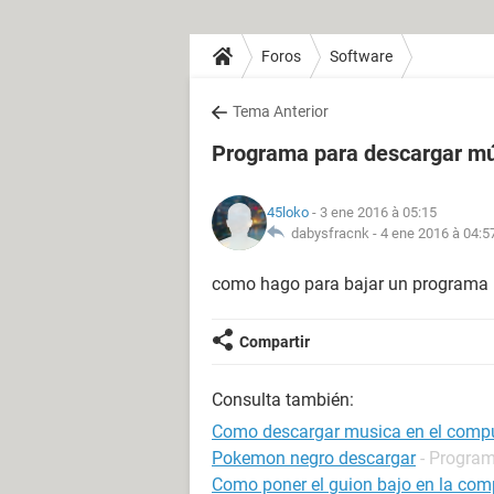
Foros
Software
Tema Anterior
Programa para descargar mú
45loko
- 3 ene 2016 à 05:15
dabysfracnk -
4 ene 2016 à 04:5
como hago para bajar un programa 
Compartir
Consulta también:
Como descargar musica en el comp
Pokemon negro descargar
- Program
Como poner el guion bajo en la co