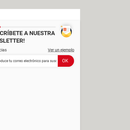
SCRÍBETE A NUESTRA
SLETTER!
cias
Ver un ejemplo