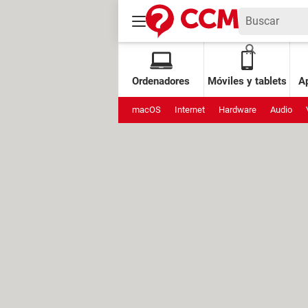
Ordenadores
Móviles y tablets
Ap
macOS
Internet
Hardware
Audio