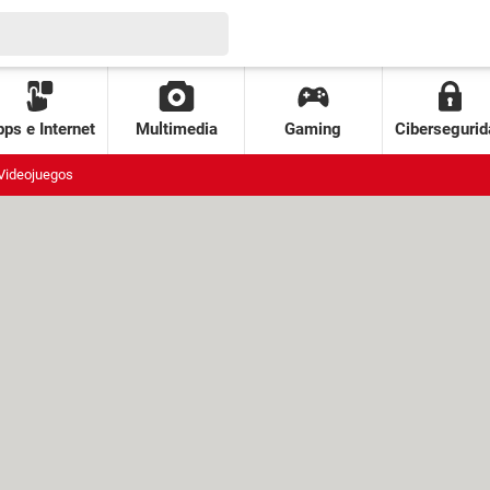
ps e Internet
Multimedia
Gaming
Cibersegurid
Videojuegos