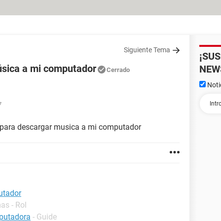
Siguiente Tema
¡SU
sica a mi computador
NEW
Cerrado
Noti
7
para descargar musica a mi computador
utador
as - Rol
mputadora
- Guide