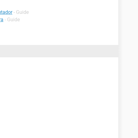
utador
- Guide
ra
- Guide