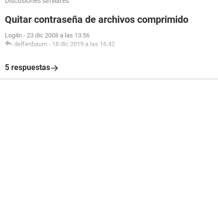
Discusiones similares
Quitar contraseña de archivos comprimido
Log4n
-
23 dic 2008 a las 13:56
delfenbaum
-
18 dic 2019 a las 16:42
5 respuestas