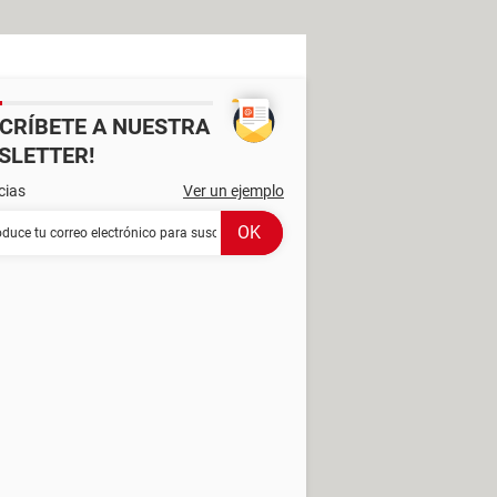
SCRÍBETE A NUESTRA
SLETTER!
cias
Ver un ejemplo