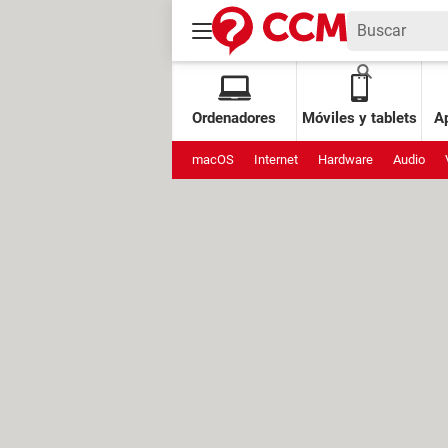
Ordenadores
Móviles y tablets
Ap
macOS
Internet
Hardware
Audio