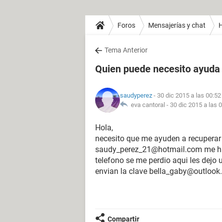
Foros
Mensajerías y chat
H
Tema Anterior
Quien puede necesito ayuda
saudyperez
- 30 dic 2015 a las 00:52
eva cantoral -
30 dic 2015 a las 
Hola,
necesito que me ayuden a recuperar
saudy_perez_21@hotmail.com me hack
telefono se me perdio aqui les dejo
envian la clave bella_gaby@outlook
Compartir