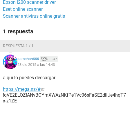
Epson l200 scanner driver
Eset online scanner
Scanner antivirus online gratis
1 respuesta
RESPUESTA 1 / 1
samchan666
1.047
23 dic 2015 a las 14:43
a qui lo puedes descargar
https://mega.nz/#
!qVE2ELQZ!ANvBOYmXWAzNKfPe1Vc06sFaSE2dlIUe4hqT7
x-z1ZE