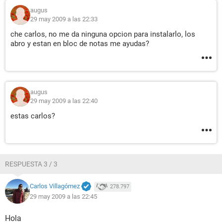
[ Sistema ]
augus
29 may 2009 a las 22:33
Propiedades del Sistema:
che carlos, no me da ninguna opcion para instalarlo, los
Producto P4I45Gx_PE,
abro y estan en bloc de notas me ayudas?
Versión 1.00
Número de serie 00000000
Tipo de arranque Botón marcha/parada
[ Placa base ]
augus
29 may 2009 a las 22:40
Propiedades de la Placa Base:
estas carlos?
Producto P4I45Gx_PE,
Versión 1.00
Número de serie 00000000
[ Chasis ]
RESPUESTA 3 / 3
Propiedades del chasis:
Versión Version 1.00
Carlos Villagómez
278.797
Número de serie 00000000
29 may 2009 a las 22:45
Etiqueta 00000000
Tipo de chasis Caja normal
Hola