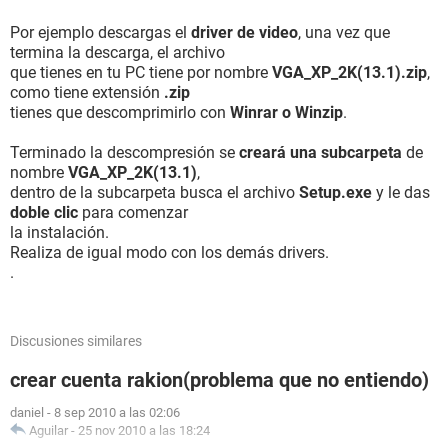
Condiciones de seguridad Ninguno
Por ejemplo descargas el
driver de video
, una vez que
[ Controlador de memoria ]
termina la descarga, el archivo
que tienes en tu PC tiene por nombre
VGA_XP_2K(13.1).zip
,
Propiedades del controlador de memoria:
como tiene extensión
.zip
Método de detección de errores 32-bit ECC
tienes que descomprimirlo con
Winrar o Winzip
.
Corrección de errores Single-bit
Memoria entrelazada soportada 1-Way
Terminado la descompresión se
creará una subcarpeta
de
Memoria entrelazada actual 1-Way
nombre
VGA_XP_2K(13.1)
,
Tipos de memoria soportadas Parity, ECC, DIMM, SDRAM
dentro de la subcarpeta busca el archivo
Setup.exe
y le das
Voltajes de memoria soportados 3.3V
doble clic
para comenzar
Tamaño máximo de los módulos de memoria 512 MB
la instalación.
Slots de memoria 4
Realiza de igual modo con los demás drivers.
.
[ Procesadores / Intel(R) Pentium(R) 4 Processor ]
Propiedades del procesador:
Discusiones similares
Fabricante Intel
Versión Intel(R) Pentium(R) 4 Processor
crear cuenta rakion(problema que no entiendo)
Reloj externo 133 MHz
Velocidad de reloj máxima 3000 MHz
daniel
-
8 sep 2010 a las 02:06
Velocidad de reloj actual 2800 MHz
Aguilar
-
25 nov 2010 a las 18:24
Tipo Central Processor