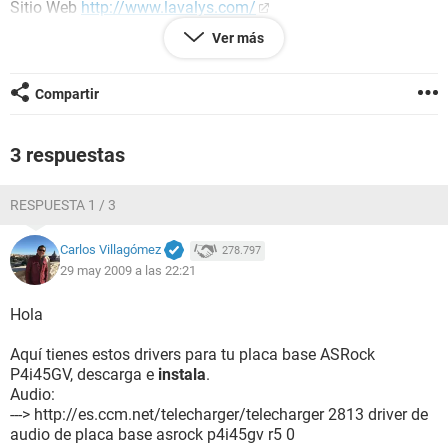
Sitio Web
http://www.lavalys.com/
Tipo de informe Asistente de informes
Ver más
Ordenador DESKTOP
Generador Administrador
Sistema operativo Microsoft Windows XP Professional
Compartir
5.1.2600 (WinXP Retail)
Fecha 2009-05-07
Hora 16:27
3 respuestas
RESPUESTA 1 / 3
--------[ Resumen ]------------------------------------------------------------------------------
-----------------------
Carlos Villagómez
278.797
Ordenador:
29 may 2009 a las 22:21
Sistema operativo Microsoft Windows XP Professional
Service Pack del Sistema Operativo Service Pack 2
Hola
DirectX 4.09.00.0904 (DirectX 9.0c)
Nombre del sistema DESKTOP
Aquí tienes estos drivers para tu placa base ASRock
Nombre de usuario Administrador
P4i45GV, descarga e
instala
.
Audio:
Placa base:
---> http://es.ccm.net/telecharger/telecharger 2813 driver de
Tipo de procesador Intel Pentium 4, 2800 MHz (21 x 133)
audio de placa base asrock p4i45gv r5 0
Nombre de la Placa Base ASRock P4i45GV