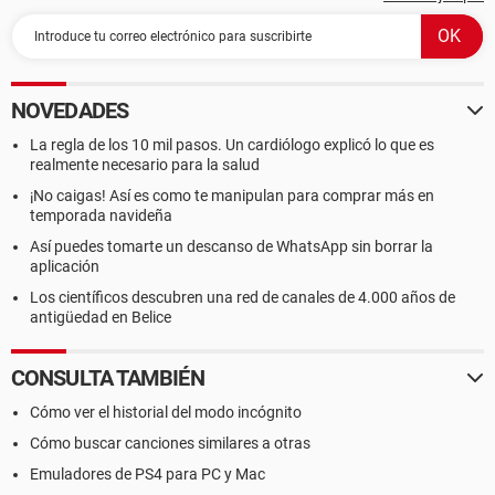
Tipo Interna
Velocidad 40 ns
Estado Activado
Modo de operación Write-Back
Tamaño máximo 1024 KB
NOVEDADES
Tamaño instalado 1024 KB
Tipo de SRAM soportada Synchronous
La regla de los 10 mil pasos. Un cardiólogo explicó lo que es
realmente necesario para la salud
Tipo de SRAM actual Synchronous
Corrección de errores Parity
¡No caigas! Así es como te manipulan para comprar más en
Identificación del socket Caché interna
temporada navideña
Así puedes tomarte un descanso de WhatsApp sin borrar la
[ Módulos de memoria / DIMM1 ]
aplicación
Los científicos descubren una red de canales de 4.000 años de
Propiedades del módulo de memoria:
antigüedad en Belice
Identificación del socket DIMM1
Tipo DIMM, SDRAM
Tamaño instalado 256 MB
CONSULTA TAMBIÉN
Tamaño activado 256 MB
Cómo ver el historial del modo incógnito
[ Módulos de memoria / DIMM2 ]
Cómo buscar canciones similares a otras
Emuladores de PS4 para PC y Mac
Propiedades del módulo de memoria: