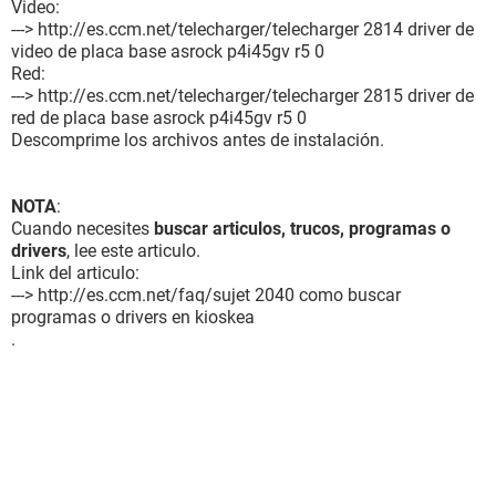
Video:
Chipset de la Placa Base Intel Brookdale-G i845GEV
---> http://es.ccm.net/telecharger/telecharger 2814 driver de
Memoria del Sistema 759 MB (DDR SDRAM)
video de placa base asrock p4i45gv r5 0
Tipo de BIOS AMI (06/01/04)
Red:
Puerto de comunicación Puerto de comunicaciones (COM1)
---> http://es.ccm.net/telecharger/telecharger 2815 driver de
Puerto de comunicación Puerto de impresora ECP (LPT1)
red de placa base asrock p4i45gv r5 0
Descomprime los archivos antes de instalación.
Monitor:
Tarjeta gráfica Intel(R) 82845G/GL/GE/PE/GV Graphics
Controller (64 MB)
NOTA
:
Acelerador 3D Intel Extreme Graphics
Cuando necesites
buscar articulos, trucos, programas o
Monitor Monitor Plug and Play [NoDB] (34400677)
drivers
, lee este articulo.
Link del articulo:
Multimedia:
---> http://es.ccm.net/faq/sujet 2040 como buscar
Tarjeta de sonido Intel 82801DB ICH4 - AC'97 Audio
programas o drivers en kioskea
Controller [B-0]
.
Almacenamiento:
Controlador IDE Intel(R) 82801DB Ultra ATA Storage
Controller - 24CB
Disquetera de 3 1/2 Unidad de disquete
Disco duro HDS728080PLAT20 (80 GB, 7200 RPM, Ultra-
ATA/133)