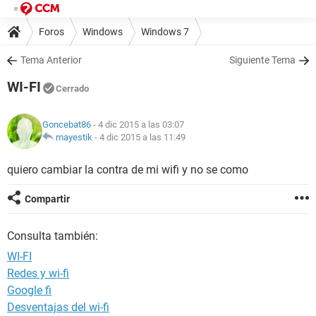
Foros
Windows
Windows 7
Tema Anterior
Siguiente Tema
WI-FI
Cerrado
Goncebat86
- 4 dic 2015 a las 03:07
mayestik
-
4 dic 2015 a las 11:49
quiero cambiar la contra de mi wifi y no se como
Compartir
Consulta también:
WI-FI
Redes y wi-fi
Google fi
Desventajas del wi-fi