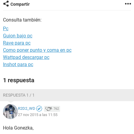
Compartir
Consulta también:
Pc
Guion bajo pc
Rave para pc
Como poner punto y coma en pc
Wattpad descargar pc
Inshot para pc
1 respuesta
RESPUESTA 1 / 1
R2D2_WD
762
27 nov 2015 a las 11:55
Hola Gonezka,